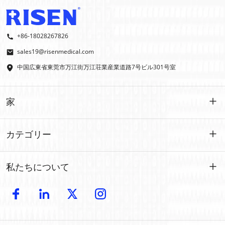
+86-18028267826
sales19@risenmedical.com
中国広東省東莞市万江街万江荘業産業道路7号ビル301号室
家
家
カテゴリー
製品
カスタマイズされた
私たちについて
イファク
イファク
導入
製造
屋外での応急処置
電子カタログ
卸売