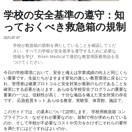
学校の安全基準の遵守：知
っておくべき救急箱の規制
2025-07-07
学校が救急箱の規制を満たしていることを確認してくだ
さい。すべての学校が安全基準を遵守するために必要な
情報を学び、Risen Medicalで適切な教室用医療用品を見
つけてください。
今日の学校環境において、安全と備えは学業成績の向上と同じくら
い重要です。生徒たちがますます変化の激しい教育環境に戻るにつ
れ、管理者は健康プロトコルと安全対策が最新のものであることを
確実にする必要があります。あらゆる学校安全プログラムの重要な
要素の一つは、信頼性が高く、十分な備品を備えた安全対策の存在
です。 応急処置キット あらゆる教室、実験室、体育館、施設で。
このガイドでは、の基本について説明します。 学校用救急箱 コン
プライアンス - なぜそれが重要なのか、規制で何が求められている
のか、そして学校が不必要なコストや労力をかけずにそれらの要件
を満たすにはどうすればよいのか。