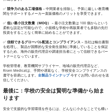
✅
競争力のある工場価格
– 中間業者を排除し、予算に厳しい教育機
関をサポートするメーカー直販価格のメリットを享受できます。
✅
低い最小注文数量（MOQ）
– 最小注文数量は 100 個からという
柔軟な設定が可能なので、小規模な学校や再販業者でも多額の先行
投資をすることなく簡単に始めることができます。
✅
信頼できるグローバル配送とコンプライアンス
– 当社は輸出書類
を処理し、製品が国際的な安全衛生規制に準拠していることを保証
するため、海外の販売代理店や調達担当者にとって信頼できるパー
トナーとなっています。
学校管理者、教育機関サプライヤー、地域の販売代理店など、
Risen Medicalは、手間や遅延なく、学校安全コンプライアンスの
遵守を容易にします。
全製品ラインナップ
今すぐお問い合わせを送
信してください。
最後に：学校の安全は賢明な準備から始ま
ります
安全で支援的な学習環境を作るには、どんなに小さなことでも構い