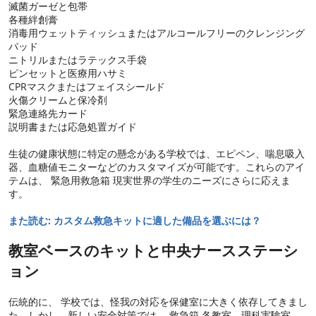
滅菌ガーゼと包帯
各種絆創膏
消毒用ウェットティッシュまたはアルコールフリーのクレンジング
パッド
ニトリルまたはラテックス手袋
ピンセットと医療用ハサミ
CPRマスクまたはフェイスシールド
火傷クリームと保冷剤
緊急連絡先カード
説明書または応急処置ガイド
生徒の健康状態に特定の懸念がある学校では、エピペン、喘息吸入
器、血糖値モニターなどのカスタマイズが可能です。これらのアイ
テムは、 緊急用救急箱 現実世界の学生のニーズにさらに応えま
す。
また読む: カスタム救急キットに適した備品を選ぶには？
教室ベースのキットと中央ナースステーシ
ョン
伝統的に、 学校では、怪我の対応を保健室に大きく依存してきまし
た。しかし、新しい安全対策では、 救急箱 各教室、理科実験室、