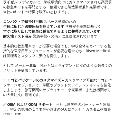
ライゼン メディカル
は、学校環境向けにカスタマイズされた高品質
の救急キットを専門とする、信頼できる製造業者兼卸売業者です。
当社のキットの特徴は以下のとおりです。
コンパクトで壁掛け可能
スペース効率のため
年齢に応じた医療用品を揃えています
学校安全基準に基づく
すぐに取り出して簡単に補充できるように整理されています
耐久性テスト済み
緊急事態への備えに最適化されています
基本的な教室用キットが必要な場合でも、学校全体をカバーする包
括的な医療用品ソリューションが必要な場合でも、Risen Medical
は管理者とスタッフに安心を提供します。
として
メーカー直販
、私たちはクライアントに次のような数多くの
メリットを提供しています:
✅
ロゴとパッケージのカスタマイズ
– カスタマイズ可能なロゴとパ
ッケージオプションで、学区やブランドのアイデンティティを強化
しましょう。教育機関のサプライヤー、小売業者、または機関から
の大量注文に最適です。
✅
OEM および ODM サポート
– 当社は世界中のパートナーと連携
し、特定の地域の安全要件や調達の好みに合わせたカスタム構成を
作成します。