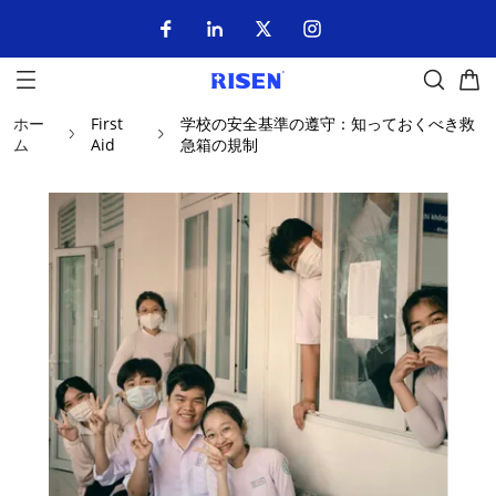
ホー
First
学校の安全基準の遵守：知っておくべき救
ム
Aid
急箱の規制