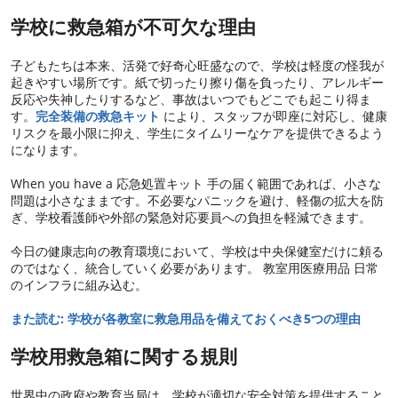
学校に救急箱が不可欠な理由
子どもたちは本来、活発で好奇心旺盛なので、学校は軽度の怪我が
起きやすい場所です。紙で切ったり擦り傷を負ったり、アレルギー
反応や失神したりするなど、事故はいつでもどこでも起こり得ま
す。
完全装備の救急キット
により、スタッフが即座に対応し、健康
リスクを最小限に抑え、学生にタイムリーなケアを提供できるよう
になります。
When you have a 応急処置キット 手の届く範囲であれば、小さな
問題は小さなままです。不必要なパニックを避け、軽傷の拡大を防
ぎ、学校看護師や外部の緊急対応要員への負担を軽減できます。
今日の健康志向の教育環境において、学校は中央保健室だけに頼る
のではなく、統合していく必要があります。 教室用医療用品 日常
のインフラに組み込む。
また読む: 学校が各教室に救急用品を備えておくべき5つの理由
学校用救急箱に関する規則
世界中の政府や教育当局は、学校が適切な安全対策を提供すること