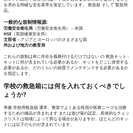
を求める明確な安全基準を策定しています。 救急箱 そして 緊急用
品。
一般的な規制情報源:
労働安全衛生局
（労働安全衛生局） – 米国
HSE
（英国健康安全局）
文部省
– アジアとヨーロッパのさまざまな国
州および地方の教育局
これらの規制は単に存在を義務付けるだけではない の 救急キット -
キットに何が含まれている必要があるか、キットをどこに保管する
必要があるか、どのくらいの頻度でメンテナンスする必要があるか
を指定します。
学校の救急箱には何を入れておくべきでし
ょうか?
準拠 学校用救急箱 通常、教室でよくある怪我や医療ニーズを治療
するための備品が含まれます または遊び場の設定。具体的なチェッ
クリストは地域によって異なる場合がありますが、ほとんどのキッ
トには以下のものが含まれています。