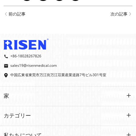
前の記事
次の記事
+86-18028267826
sales19@risenmedical.com
中国広東省東莞市万江街万江荘業産業道路7号ビル301号室
家
家
カテゴリー
製品
カスタマイズされた
私たちについて