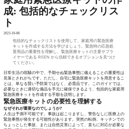
成: 包括的なチェックリス
ト
2023-10-08
包括的なチェックリストを使用して、家庭用の緊急医療
キットを作成する方法を学びましょう。緊急時の応急処
置用品の重要性を理解し、緊急医療キットの主要サプラ
イヤーである RISEN から信頼できるオプションを見つけ
てください。
日常生活の喧騒の中で、予期せぬ緊急事態に備えることの重要性は
見落とされがちです。ただし、自宅に緊急医療キットを用意するこ
とは、単なる賢い予防策ではなく、必需品です。このガイドでは、
必要なときに適切な備品を手元に確保できるよう、包括的な家庭用
緊急医療キットを作成する手順を説明します。
緊急医療キットの必要性を理解する
なぜそれが重要なのでしょうか?
人生は予測不可能です。事故は起こりますし、警告なしに医療上の
緊急事態が発生する可能性があります。突然の転倒、キッチンでの
ちょっとした事故、または自然災害によって、直ちに対応が必要な