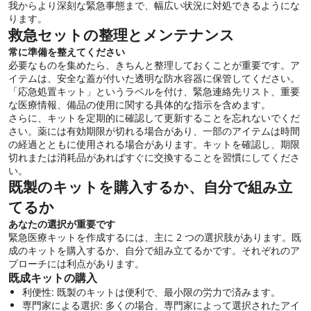
我からより深刻な緊急事態まで、幅広い状況に対処できるようにな
ります。
救急セットの整理とメンテナンス
常に準備を整えてください
必要なものを集めたら、きちんと整理しておくことが重要です。ア
イテムは、安全な蓋が付いた透明な防水容器に保管してください。
「応急処置キット」というラベルを付け、緊急連絡先リスト、重要
な医療情報、備品の使用に関する具体的な指示を含めます。
さらに、キットを定期的に確認して更新することを忘れないでくだ
さい。薬には有効期限が切れる場合があり、一部のアイテムは時間
の経過とともに使用される場合があります。キットを確認し、期限
切れまたは消耗品があればすぐに交換することを習慣にしてくださ
い。
既製のキットを購入するか、自分で組み立
てるか
あなたの選択が重要です
緊急医療キットを作成するには、主に 2 つの選択肢があります。既
成のキットを購入するか、自分で組み立てるかです。それぞれのア
プローチには利点があります。
既成キットの購入
利便性: 既製のキットは便利で、最小限の労力で済みます。
専門家による選択: 多くの場合、専門家によって選択されたアイ