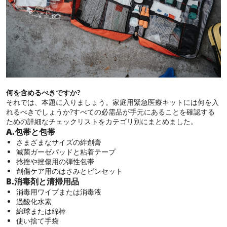
何を含めるべきですか?
それでは、本題に入りましょう。家庭用緊急医療キットには何を入
れるべきでしょうか?すべての必需品が手元にあることを確認する
ための詳細なチェックリストをカテゴリ別にまとめました。
A.包帯と包帯
さまざまなサイズの絆創膏
滅菌ガーゼパッドと粘着テープ
捻挫や挫傷用の弾性包帯
創傷ケア用のはさみとピンセット
B.消毒剤と清掃用品
消毒用ワイプまたは消毒液
過酸化水素
綿球または綿棒
使い捨て手袋