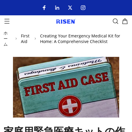
ホ
First
Creating Your Emergency Medical Kit for
ー
Aid
Home: A Comprehensive Checklist
ム
家庭用緊急医療キットの作