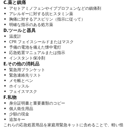
C.薬と鎮痛
アセトアミノフェンやイブプロフェンなどの鎮痛剤
アレルギーに対する抗ヒスタミン薬
胸痛に対するアスピリン（指示に従って）
明確な指示のある処方薬
D.ツールと器具
温度計
CPR フェイスシールドまたはマスク
予備の電池を備えた懐中電灯
応急処置マニュアルまたは指示
インスタント保冷剤
E.その他の消耗品
緊急用ブランケット
緊急連絡先リスト
メモ帳とペン
ホイッスル
フェイスマスク
F.私物
身分証明書と重要書類のコピー
個人衛生用品
少額の現金
追加キー
これらの応急処置用品を家庭用緊急キットに含めることで、軽い怪