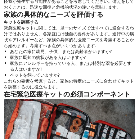
怪我が発生する可能性があることを考慮してください。備えをして
おくことは、迅速な回復と危機的状況の違いを意味します。
家族の具体的なニーズを評価する
キットを調整する
緊急医療キットに関しては、単一のサイズではすべてに適合するわ
けではありません。各家庭には独自の要件があります。進行中の病
状やアレルギーなど、家族の具体的な医療ニーズを考慮することか
ら始めます。考慮すべき点がいくつかあります:
あなたの家に幼児、子供、または高齢者がいますか?
家族に既知の病状がある人はいますか?
家族にアレルギーを持っている人、または特別な薬を必要とす
る人はいますか?
ペットを飼っていますか?
これらの要素を考慮すると、家族の特定のニーズに合わせてキット
を調整するのに役立ちます。
在宅緊急医療キットの必須コンポーネント