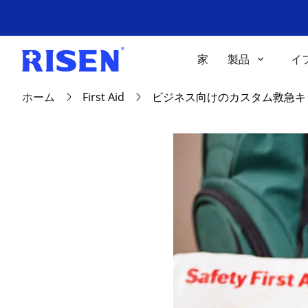
家
製品
イ
ホーム
First Aid
ビジネス向けのカスタム救急キット: