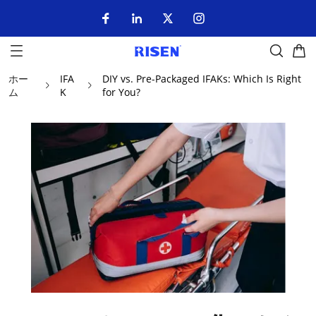
ホー
IFA
DIY vs. Pre-Packaged IFAKs: Which Is Right
ム
K
for You?