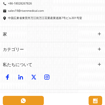
+86-18028267826
sales19@risenmedical.com
中国広東省東莞市万江街万江荘業産業道路7号ビル301号室
家
家
カテゴリー
製品
カスタマイズされた
私たちについて
イファク
イファク
導入
製造
屋外での応急処置
電子カタログ
卸売
車の緊急事態
Copyright © 2024 Risen Medical: 卸売救急キットメーカー | カスタマイズ可
接触
について
能な医療用品プロバイダー 無断複写・転載を禁じます。