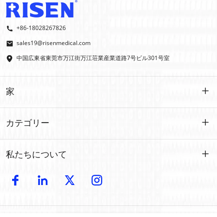
+86-18028267826
sales19@risenmedical.com
中国広東省東莞市万江街万江荘業産業道路7号ビル301号室
家
家
カテゴリー
製品
カスタマイズされた
私たちについて
イファク
イファク
導入
製造
屋外での応急処置
電子カタログ
卸売
車の緊急事態