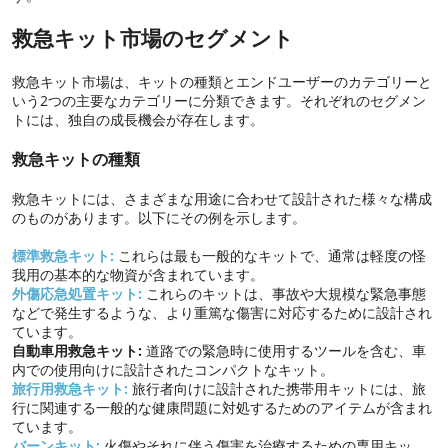
救急キット市場のセグメント
救急キット市場は、キットの種類とエンドユーザーのカテゴリーと
いう2つの主要なカテゴリーに分類できます。それぞれのセグメン
トには、独自の成長機会が存在します。
救急キットの種類
救急キットには、さまざまな用途に合わせて設計された様々な構成
のものがあります。以下にその例を示します。
標準救急キット:
これらは最も一般的なキットで、通常は軽度の怪
我用の基本的な物資が含まれています。
外傷応急処置キット:
これらのキットは、事故や大規模な緊急事態
などで発生するような、より重篤な傷害に対応するために設計され
ています。
自動車用救急キット:
道路での緊急時に使用するツールを含む、車
内での使用向けに設計されたコンパクトなキット。
旅行用救急キット:
旅行者向けに設計された携帯用キットには、旅
行に関連する一般的な健康問題に対処するためのアイテムが含まれ
ています。
バーンキット:
火傷やそれに伴う傷害を治療するための専用キッ