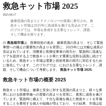
救急キット市場 2025
2025-04-17
健康意識の高まりとテクノロジーの発展に牽引され、救
急キット市場は2025年に急成長を遂げる見込みです。こ
のブログでは、市場を形成する主要なトレンド、課題、
そして機会を探ります。
の
救急箱市場
は、医療技術の進歩、健康意識の高まり、そして緊急
事態への備えの重要性の高まりを背景に、2025年には大幅な成長が
見込まれています。消費者と医療従事者の両方が、緊急時に迅速な
ケアを提供する上で救急キットが果たす重要な役割を認識し続けて
いるため、救急キット市場は需要と技術革新の両方に対応するため
に進化しています。このブログでは、における主要なトレンド、課
題、そして機会について考察します。
救急キット市場 2025
.
救急キット市場の概要 2025
救急キット市場は、健康と安全に対する意識の高まりと、様々な業
界における医療準備への需要の高まりを背景に、着実に成長を遂げ
ています。緊急時に備えて、十分な装備を備えた救急キットを常備
することを重視する個人や組織が増えており、その結果、市場は拡