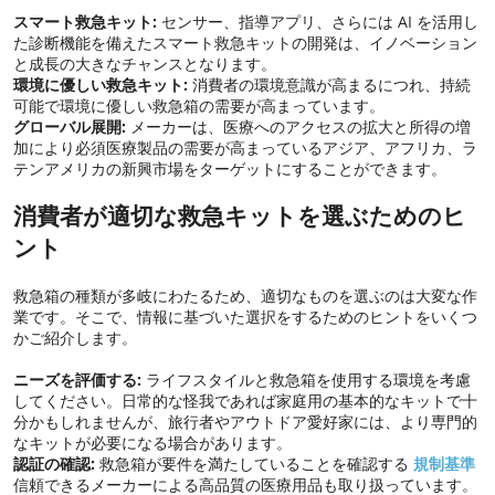
スマート救急キット:
センサー、指導アプリ、さらには AI を活用し
た診断機能を備えたスマート救急キットの開発は、イノベーション
と成長の大きなチャンスとなります。
環境に優しい救急キット:
消費者の環境意識が高まるにつれ、持続
可能で環境に優しい救急箱の需要が高まっています。
グローバル展開:
メーカーは、医療へのアクセスの拡大と所得の増
加により必須医療製品の需要が高まっているアジア、アフリカ、ラ
テンアメリカの新興市場をターゲットにすることができます。
消費者が適切な救急キットを選ぶためのヒ
ント
救急箱の種類が多岐にわたるため、適切なものを選ぶのは大変な作
業です。そこで、情報に基づいた選択をするためのヒントをいくつ
かご紹介します。
ニーズを評価する:
ライフスタイルと救急箱を使用する環境を考慮
してください。日常的な怪我であれば家庭用の基本的なキットで十
分かもしれませんが、旅行者やアウトドア愛好家には、より専門的
なキットが必要になる場合があります。
認証の確認:
救急箱が要件を満たしていることを確認する
規制基準
信頼できるメーカーによる高品質の医療用品も取り扱っています。