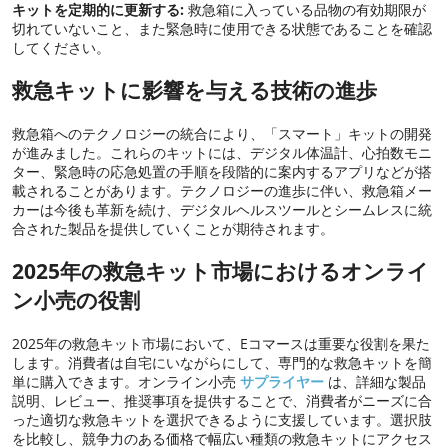
キットを定期的に更新する:
救急箱に入っている品物の有効期限が
切れていないこと、また緊急時に使用できる状態であることを確認
してください。
救急キットに影響を与える技術の進歩
救急箱へのテクノロジーの統合により、「スマート」キットの開発
が進みました。これらのキットには、デジタル体温計、心拍数モニ
ター、緊急時の応急処置の手順を​​段階的に案内するアプリなどが搭
載されることがあります。テクノロジーの進歩に伴い、救急箱メー
カーは今後も革新を続け、デジタルヘルスツールとシームレスに統
合された製品を提供していくことが期待されます。
2025年の救急キット市場におけるオンライ
ン小売の役割
2025年の救急キット市場において、Eコマースは重要な役割を果た
します。消費者は自宅にいながらにして、専門的な救急キットを簡
単に購入できます。オンライン小売
サプライヤー
は、詳細な製品
説明、レビュー、推奨事項を提供することで、消費者がニーズに合
った適切な救急キットを選択できるように支援しています。選択肢
を比較し、競争力のある価格で幅広い種類の救急キットにアクセス