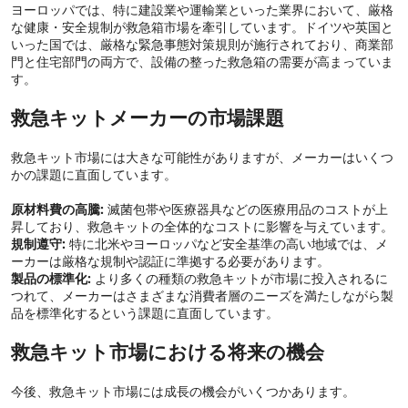
ヨーロッパでは、特に建設業や運輸業といった業界において、厳格
な健康・安全規制が救急箱市場を牽引しています。ドイツや英国と
いった国では、厳格な緊急事態対策規則が施行されており、商業部
門と住宅部門の両方で、設備の整った救急箱の需要が高まっていま
す。
救急キットメーカーの市場課題
救急キット市場には大きな可能性がありますが、メーカーはいくつ
かの課題に直面しています。
原材料費の高騰:
滅菌包帯や医療器具などの医療用品のコストが上
昇しており、救急キットの全体的なコストに影響を与えています。
規制遵守:
特に北米やヨーロッパなど安全基準の高い地域では、メ
ーカーは厳格な規制や認証に準拠する必要があります。
製品の標準化:
より多くの種類の救急キットが市場に投入されるに
つれて、メーカーはさまざまな消費者層のニーズを満たしながら製
品を標準化するという課題に直面しています。
救急キット市場における将来の機会
今後、救急キット市場には成長の機会がいくつかあります。