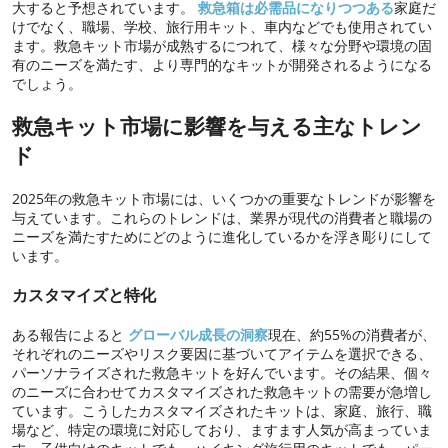
大すると予想されています。
救急箱は必需品になりつつある
家庭だ
けでなく、職場、学校、旅行用キット、車内などでも使用されてい
ます。救急キット市場が成熟するにつれて、様々な分野や環境の固
有のニーズを満たす、より専門的なキットが開発されるようになる
でしょう。
救急キット市場に影響を与える主なトレン
ド
2025年の救急キット市場には、いくつかの重要なトレンドが影響を
与えています。これらのトレンドは、業界が現代の消費者と職場の
ニーズを満たすためにどのように進化しているかを浮き彫りにして
います。
カスタマイズと特化
ある報告によると
グローバル成長の洞察
現在、約55%の消費者が、
それぞれのニーズやリスク要因に基づいてアイテムを選択できる、
パーソナライズされた救急キットを好んでいます。その結果、個々
のニーズに合わせてカスタマイズされた救急キットの需要が急増し
ています。こうしたカスタマイズされたキットは、家庭、旅行、職
場など、特定の環境に対応しており、ますます人気が高まっていま