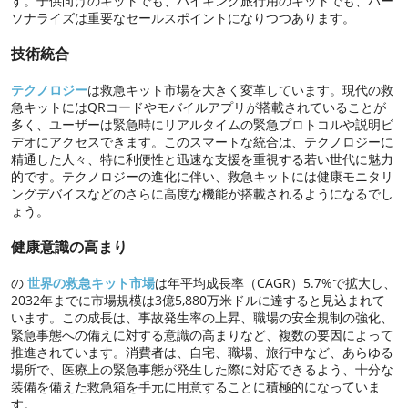
す。子供向けのキットでも、ハイキング旅行用のキットでも、パー
ソナライズは重要なセールスポイントになりつつあります。
技術統合
テクノロジー
は救急キット市場を大きく変革しています。現代の救
急キットにはQRコードやモバイルアプリが搭載されていることが
多く、ユーザーは緊急時にリアルタイムの緊急プロトコルや説明ビ
デオにアクセスできます。このスマートな統合は、テクノロジーに
精通した人々、特に利便性と迅速な支援を重視する若い世代に魅力
的です。テクノロジーの進化に伴い、救急キットには健康モニタリ
ングデバイスなどのさらに高度な機能が搭載されるようになるでし
ょう。
健康意識の高まり
の
世界の救急キット市場
は年平均成長率（CAGR）5.7%で拡大し、
2032年までに市場規模は3億5,880万米ドルに達すると見込まれて
います。この成長は、事故発生率の上昇、職場の安全規制の強化、
緊急事態への備えに対する意識の高まりなど、複数の要因によって
推進されています。消費者は、自宅、職場、旅行中など、あらゆる
場所で、医療上の緊急事態が発生した際に対応できるよう、十分な
装備を備えた救急箱を手元に用意することに積極的になっていま
す。