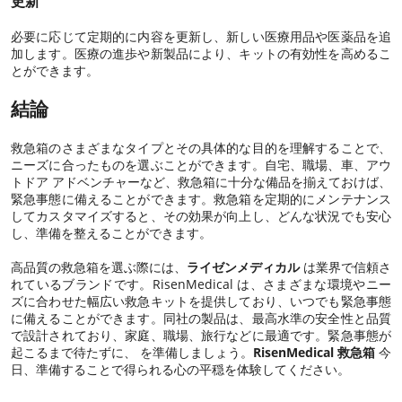
更新
必要に応じて定期的に内容を更新し、新しい医療用品や医薬品を追
加します。医療の進歩や新製品により、キットの有効性を高めるこ
とができます。
結論
救急箱のさまざまなタイプとその具体的な目的を理解することで、
ニーズに合ったものを選ぶことができます。自宅、職場、車、アウ
トドア アドベンチャーなど、救急箱に十分な備品を揃えておけば、
緊急事態に備えることができます。救急箱を定期的にメンテナンス
してカスタマイズすると、その効果が向上し、どんな状況でも安心
し、準備を整えることができます。
高品質の救急箱を選ぶ際には、
ライゼンメディカル
は業界で信頼さ
れているブランドです。RisenMedical は、さまざまな環境やニー
ズに合わせた幅広い救急キットを提供しており、いつでも緊急事態
に備えることができます。同社の製品は、最高水準の安全性と品質
で設計されており、家庭、職場、旅行などに最適です。緊急事態が
起こるまで待たずに、 を準備しましょう。
RisenMedical 救急箱
今
日、準備することで得られる心の平穏を体験してください。