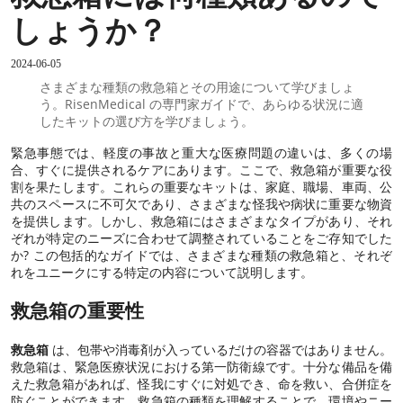
しょうか？
2024-06-05
さまざまな種類の救急箱とその用途について学びましょ
う。RisenMedical の専門家ガイドで、あらゆる状況に適
したキットの選び方を学びましょう。
緊急事態では、軽度の事故と重大な医療問題の違いは、多くの場
合、すぐに提供されるケアにあります。ここで、救急箱が重要な役
割を果たします。これらの重要なキットは、家庭、職場、車両、公
共のスペースに不可欠であり、さまざまな怪我や病状に重要な物資
を提供します。しかし、救急箱にはさまざまなタイプがあり、それ
ぞれが特定のニーズに合わせて調整されていることをご存知でした
か? この包括的なガイドでは、さまざまな種類の救急箱と、それぞ
れをユニークにする特定の内容について説明します。
救急箱の重要性
救急箱
は、包帯や消毒剤が入っているだけの容器ではありません。
救急箱は、緊急医療状況における第一防衛線です。十分な備品を備
えた救急箱があれば、怪我にすぐに対処でき、命を救い、合併症を
防ぐことができます。救急箱の種類を理解することで、環境やニー