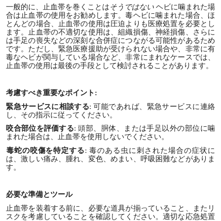
一般的に、止血帯を巻くことは
そうではない
ヘビに噛まれた場
合は止血帯の使用をお勧めします。毒ヘビに噛まれた場合、ほ
とんどの場合、止血帯の使用は圧迫よりも医療処置を必要とし
ます。止血帯の不適切な使用は、組織損傷、神経損傷、さらに
は手足の喪失などの深刻な合併症につながる可能性があるため
です。ただし、緊急医療援助が受けられない場合や、非常に有
毒なヘビが関与している場合など、非常にまれなケースでは、
止血帯の使用は最後の手段として検討されることがあります。
考慮すべき重要なポイント:
緊急サービスに相談する
: 可能であれば、緊急サービスに連絡
し、その指示に従ってください。
咬合部位を評価する
: 頭部、胴体、または手足以外の部位に噛
まれた場合は、止血帯を使用しないでください。
毒蛇の咬傷を特定する
: 毒のある虫に刺された場合の症状に
は、激しい痛み、腫れ、変色、めまい、呼吸困難などがありま
す。
必要な準備とツール
止血帯を装着する前に、必要な道具が揃っていること、またリ
スクを考慮していることを確認してください。適切な応急処置