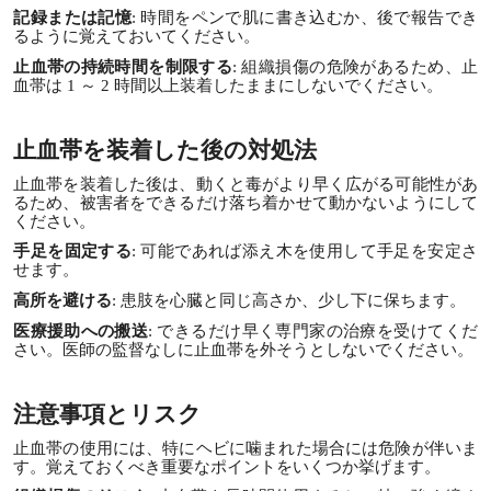
記録または記憶
: 時間をペンで肌に書き込むか、後で報告でき
るように覚えておいてください。
止血帯の持続時間を制限する
: 組織損傷の危険があるため、止
血帯は 1 ～ 2 時間以上装着したままにしないでください。
止血帯を装着した後の対処法
止血帯を装着した後は、動くと毒がより早く広がる可能性があ
るため、被害者をできるだけ落ち着かせて動かないようにして
ください。
手足を固定する
: 可能であれば添え木を使用して手足を安定さ
せます。
高所を避ける
: 患肢を心臓と同じ高さか、少し下に保ちます。
医療援助への搬送
: できるだけ早く専門家の治療を受けてくだ
さい。医師の監督なしに止血帯を外そうとしないでください。
注意事項とリスク
止血帯の使用には、特にヘビに噛まれた場合には危険が伴いま
す。覚えておくべき重要なポイントをいくつか挙げます。