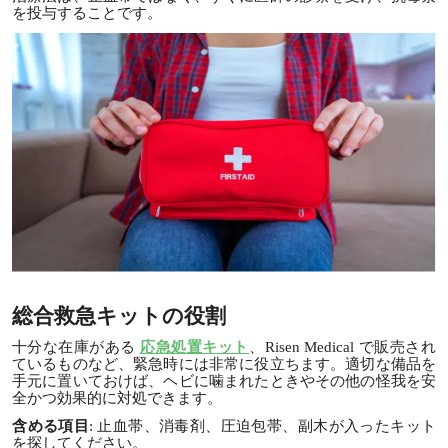
を投与することです。
総合救急キットの役割
十分な在庫がある
応急処置キット
、Risen Medical で販売され
ているものなど、緊急時には非常に役立ちます。適切な備品を
手元に置いておけば、ヘビに噛まれたときやその他の怪我を安
全かつ効果的に対処できます。
含める項目
: 止血帯、消毒剤、圧迫包帯、副木が入ったキット
を探してください。