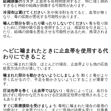
組織損傷のリスク
: 止血帯を長時間使用すると、特に強く締め
すぎると神経や組織が損傷する可能性があります。
冷湿布は避けてください
: 氷や保冷剤を当てると、血管が狭く
なり、毒の拡散が悪化する可能性があります。
噛んだ部分を切ったり吸ったりしないでください
: 毒を取り除
くために刃物や吸引器を使用することは、感染症を引き起こし
たり、組織の損傷を悪化させる可能性があるため、推奨されま
せん。
ヘビに噛まれたときに止血帯を使用する代
わりにできること
ヘビに噛まれた場合、ほとんどの場合、止血帯よりも他の応急
処置方法の方が適しています。
噛まれた部分を動かさないようにしましょう
: 動くと毒がより
早く広がるので、手足を動かさないようにすることが重要で
す。
圧迫包帯を巻く（止血帯ではない）
: 場合によっては、血行を
妨げずに穏やかな圧力をかける圧迫固定包帯が使用されること
もあります。
すぐに医療援助を受けましょう
: 毒蛇に噛まれた場合の最善の
治療法は、止血帯ではなく、すぐに医師の診察を受け、抗毒素