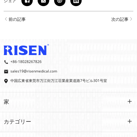
シェア
前の記事
次の記事
+86-18028267826
sales19@risenmedical.com
中国広東省東莞市万江街万江荘業産業道路7号ビル301号室
家
家
カテゴリー
製品