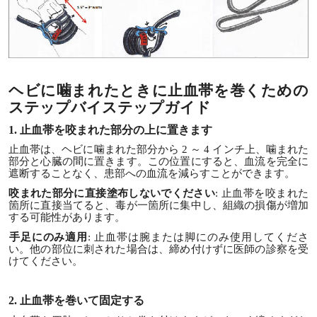
ヘビに噛まれたときに止血帯を巻くための
ステップバイステップガイド
1. 止血帯を咬まれた部分の上に置きます
止血帯は、ヘビに噛まれた部分から 2 ～ 4 インチ上、噛まれた
部分と心臓の間に置きます。この位置にすると、血流を完全に
遮断することなく、患部への血流を減らすことができます。
咬まれた部分に直接塗布しないでください
: 止血帯を咬まれた
箇所に直接当てると、毒が一箇所に集中し、組織の損傷が増加
する可能性があります。
手足にのみ適用
: 止血帯は腕または脚にのみ使用してくださ
い。他の部位に刺された場合は、締め付けずに医師の診察を受
けてください。
2. 止血帯を巻いて固定する