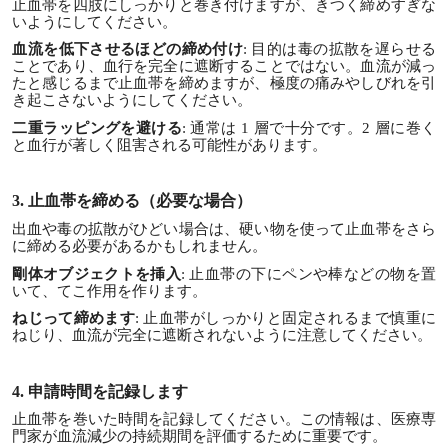
止血帯を四肢にしっかりと巻き付けますが、きつく締めすぎな
いようにしてください。
血流を低下させるほどの締め付け
: 目的は毒の拡散を遅らせる
ことであり、血行を完全に遮断することではない。血流が減っ
たと感じるまで止血帯を締めますが、極度の痛みやしびれを引
き起こさないようにしてください。
二重ラッピングを避ける
: 通常は 1 層で十分です。2 層に巻く
と血行が著しく阻害される可能性があります。
3. 止血帯を締める（必要な場合）
出血や毒の拡散がひどい場合は、硬い物を使って止血帯をさら
に締める必要があるかもしれません。
剛体オブジェクトを挿入
: 止血帯の下にペンや棒などの物を置
いて、てこ作用を作ります。
ねじって締めます
: 止血帯がしっかりと固定されるまで慎重に
ねじり、血流が完全に遮断されないように注意してください。
4. 申請時間を記録します
止血帯を巻いた時間を記録してください。この情報は、医療専
門家が血流減少の持続期間を評価するために重要です。