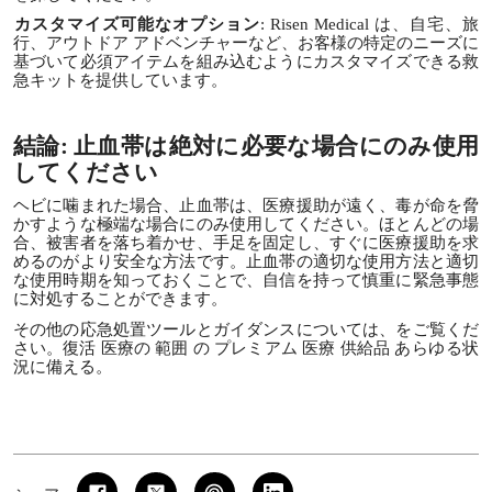
カスタマイズ可能なオプション
: Risen Medical は、自宅、旅
行、アウトドア アドベンチャーなど、お客様の特定のニーズに
基づいて必須アイテムを組み込むようにカスタマイズできる救
急キットを提供しています。
結論: 止血帯は絶対に必要な場合にのみ使用
してください
ヘビに噛まれた場合、止血帯は、医療援助が遠く、毒が命を脅
かすような極端な場合にのみ使用してください。ほとんどの場
合、被害者を落ち着かせ、手足を固定し、すぐに医療援助を求
めるのがより安全な方法です。止血帯の適切な使用方法と適切
な使用時期を知っておくことで、自信を持って慎重に緊急事態
に対処することができます。
その他の応急処置ツールとガイダンスについては、をご覧くだ
さい。
復活 医療の 範囲 の プレミアム 医療 供給品
あらゆる状
況に備える。