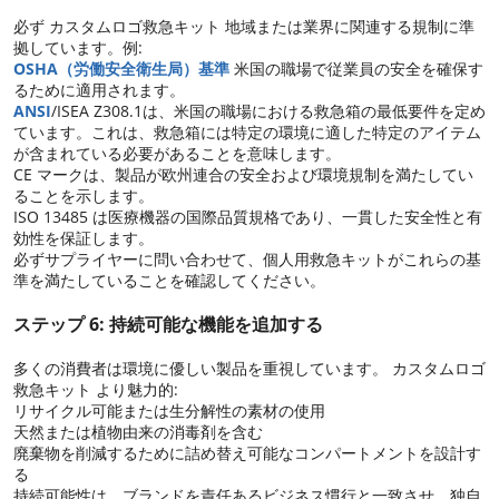
必ず カスタムロゴ救急キット 地域または業界に関連する規制に準
拠しています。例:
OSHA（労働安全衛生局）基準
米国の職場で従業員の安全を確保す
るために適用されます。
ANSI
/ISEA Z308.1は、米国の職場における救急箱の最低要件を定め
ています。これは、救急箱には特定の環境に適した特定のアイテム
が含まれている必要があることを意味します。
CE マークは、製品が欧州連合の安全および環境規制を満たしてい
ることを示します。
ISO 13485 は医療機器の国際品質規格であり、一貫した安全性と有
効性を保証します。
必ずサプライヤーに問い合わせて、個人用救急キットがこれらの基
準を満たしていることを確認してください。
ステップ 6: 持続可能な機能を追加する
多くの消費者は環境に優しい製品を重視しています。 カスタムロゴ
救急キット より魅力的:
リサイクル可能または生分解性の素材の使用
天然または植物由来の消毒剤を含む
廃棄物を削減するために詰め替え可能なコンパートメントを設計す
る
持続可能性は、ブランドを責任あるビジネス慣行と一致させ、独自