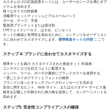
カスタムロゴの応急処置キットには、ユーザーのニーズを満たすア
イテムを含めます。
様々なサイズの絆創膏
消毒用ウェットティッシュとアルコールパッド
ガーゼ、テープ、手袋
緊急用ブランケットまたは保冷剤
CPRフェイスシールド、はさみ、ピンセット
キットの価値と有用性を高めるために、コンテンツをオーディエン
スに合わせてカスタマイズします。
標準救急キットの内容
ここで
す。
ステップ 4: ブランドに合わせてカスタマイズする
標準キットを真の カスタマイズされた救急キット 作成者:
コンテナにロゴを目立つように配置する
ジッパー、ラベル、ポーチの素材にブランドカラーを使用する
一貫したタイポグラフィとフォントの維持
ブランドに合ったキャッチフレーズやメッセージを含める
安全に関するヒント、Web サイト、またはカスタマー サービス連
絡先を記載した印刷された挿入物を追加して、エンゲージメントを
高めます。
ステップ5: 安全性コンプライアンスの確保