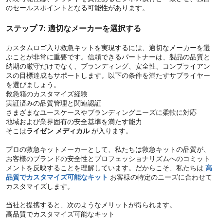
のセールスポイントとなる可能性があります。
ステップ 7: 適切なメーカーを選択する
カスタムロゴ入り救急キットを実現するには、適切なメーカーを選
ぶことが非常に重要です。信頼できるパートナーは、製品の品質と
納期の厳守だけでなく、ブランディング、安全性、コンプライアン
スの目標達成もサポートします。以下の条件を満たすサプライヤー
を選びましょう。
救急箱のカスタマイズ経験
実証済みの品質管理と関連認証
さまざまなユースケースやブランディングニーズに柔軟に対応
地域および業界固有の安全基準を満たす能力
そこは
ライゼン メディカル
が入ります。
プロの救急キットメーカーとして、私たちは救急キットの品質が、
お客様のブランドの安全性とプロフェッショナリズムへのコミット
メントを反映することを理解しています。だからこそ、私たちは
高
品質でカスタマイズ可能なキット
お客様の特定のニーズに合わせて
カスタマイズします。
当社と提携すると、次のようなメリットが得られます。
高品質でカスタマイズ可能なキット