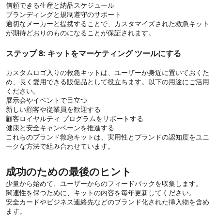
信頼できる生産と納品スケジュール
ブランディングと規制遵守のサポート
適切なメーカーと提携することで、カスタマイズされた救急キット
が期待どおりのものになることが保証されます。
ステップ 8: キットをマーケティング ツールにする
カスタムロゴ入りの救急キットは、ユーザーが身近に置いておくた
め、長く愛用できる販促品として役立ちます。以下の用途にご活用
ください。
展示会やイベントで目立つ
新しい顧客や従業員を歓迎する
顧客ロイヤルティ プログラムをサポートする
健康と安全キャンペーンを推進する
これらのブランド救急キットは、実用性とブランドの認知度をユニ
ークな方法で組み合わせています。
成功のための最後のヒント
少量から始めて、ユーザーからのフィードバックを収集します。
関連性を保つために、キットの内容を毎年更新してください。
安全カードやビジネス連絡先などのブランド化された挿入物を含め
ます。