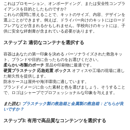
これはプロモーション、オンボーディング、または安全性コンプラ
イアンスを目的としたものですか?
これらの質問に答えることで、キットのサイズ、内容、デザインを
選ぶことができます。例えば、ドライバー向けのキットにはロード
フレアなどが含まれるかもしれません。学校向けのキットには、子
供に安全な絆創膏が含まれている必要があります。
ステップ 2: 適切なコンテナを選択する
容器はあなたの第一印象を決める パーソナライズされた救急キッ
ト。ブランドや目的に合ったものをお選びください。
柔らかい布製のポーチ
景品や印刷物に最適です。
硬質プラスチック
応急処置
ボックス
オフィスや工場の現場に適し
た耐久性を提供します。
防水ケースは屋外や海洋環境に適しています。
ブランドイメージに合った素材と色を選びましょう。そうすること
で、ロゴはシャープでプロフェッショナルな印象を与えます。
また読む:
プラスチック製の救急箱と金属製の救急箱：どちらが良
いですか？
ステップ3: 有用で高品質なコンテンツを選択する