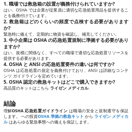
1. 職場では救急箱の設置が義務付けられていますか?
はい、OSHA では企業が従業員に適切な応急処置用品を提供するこ
とを義務付けています。
2. 救急箱はどのくらいの頻度で点検する必要があります
か?
緊急時に備えて、定期的に物資を確認し、補充してください。
3. 中小企業は OSHA の応急処置規制に準拠する必要があり
ますか?
はい、規模に関係なく、すべての職場で適切な応急処置リソースを
提供する必要があります。
4. OSHA と ANSI の応急処置要件の違いは何ですか?
OSHA は応急処置の規定を義務付けており、ANSI は詳細なコンテ
ンツ ガイドラインを定めています。
5. OSHA 認定の救急キットはどこで購入できますか?
高品質のキットはこちら
ライゼン メディカル
.
結論
理解
OSHA 応急処置ガイドライン
は職場の安全と規制遵守を保証
します。 への投資
OSHA 準拠の救急キット
から
ライゼン メディカ
ル
はあらゆる緊急事態への備えを保証します。