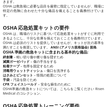
きます。
OSHA は救急箱に必要な品目を厳密に指定していませんが、職場に
特定の危険に合わせた十分な備品を備えることを義務付けていま
す。
OSHA 応急処置キットの要件
OSHA は、職場のリスクに基づいて応急処置キットがすぐに利用で
きるようにし、十分な在庫を揃えておくことを義務付けています。
OSHA は必須のリストを提供していませんが、キットが次の基準を
満たすことを推奨しています。
ANSI (アメリカ規格協会) 規格
.
OSHA 準拠の救急キットに含まれる基本的な備品:
絆創膏
– 軽い切り傷や擦り傷を隠すため
滅菌ガーゼパッド
– 傷の手当をする
粘着テープ
– 包帯を固定するため
消毒用ウェットティッシュ
– 傷口を洗浄する
はさみとピンセット
– 怪我の処置について
手袋
– 汚染を防ぐため
CPR フェイスシールド
– 安全な蘇生のために
OSHA準拠の救急キットについては、こちらをご覧ください
Risen
Medical のコレクション
.
OSHA 応急処置トレーニング要件