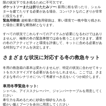
限の状況下で生き残るために不可欠です。
ポケットソーまたは折りたたみソー:
薪用に枝を切ったり、シェル
ターを建てたりする必要がある場合、コンパクトなのこぎりが非常
に役立ちます。
緊急用寝袋:
超軽量の緊急用寝袋は、寒い環境で一晩中取り残され
た場合に重要な断熱材となります。
すべての状況でこれらすべてのアイテムが必要になるわけではあり
ませんが、極寒の冬の緊急事態では命を救うことができます。通常
の冬のアクティビティと環境を評価して、キットに含める必要があ
る特別なアイテムを決定します。
さまざまな状況に対応する冬の救急キット
冬用の救急箱の基本は変わりませんが、特定の状況に合わせてキッ
トをカスタマイズする必要があるかもしれません。ここでは、さま
ざまな冬のシナリオについて考慮すべき点をいくつか紹介します。
車用冬季緊急キット:
シャベル、アイススクレーパー、ジャンパーケーブルを用意してく
ださい
牽引力を高めるために砂袋か猫砂を入れる
暖かい服とブーツを余分に用意してください