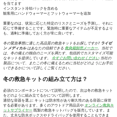
を当てます
インスタント冷却パックを含める
観客用にハンドウォーマーとフットウォーマーを追加
重要なのは、状況に応じた特定のリスクとニーズを予測し、それに
応じて準備することです。緊急時に重要なアイテムが不足するより
も、過剰に準備しておく方が常に良いです。
冬の緊急事態に適した高品質の救急キットをお探しですか?
ライゼ
ン メディカル
はあなたの信頼できる
救急箱卸売メーカー
。当社で
は、冬の備えの独自のニーズを満たす、包括的でカスタマイズ可能
なキットを提供しています。
今すぐお問い合わせください
当社の
製品について、またこの冬に備えるために当社がどのようにお手伝
いできるかについて詳しくご覧ください。
冬の救急キットの組み立て方は？
必須のコンポーネントについて説明したので、次は冬の救急キット
をどのように組み立てるかについて説明します。
適切な容器を選ぶ: キットは防水性があり耐久性のある容器に保管
する必要があります。多くのアウトドア用品店や
オンライン救急キ
ットサプライヤー
既製の救急キットバッグを販売しています。ま
た、丈夫な防水ボックスやドライバッグを使用することもできま