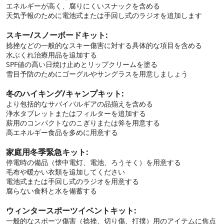
エネルギーが高く、腐りにくいスナックを含める
天気予報のために電池式または手回し式のラジオを追加します
スキー/スノーボードキット:
捻挫などの一般的なスキー傷害に対する具体的な項目を含める
水ぶくれ治療用品を追加する
SPF値の高い日焼け止めとリップクリームを塗る
雪目予防のためにゴーグルやサングラスを用意しましょう
冬のハイキング/キャンプキット:
より包括的なサバイバルギアの品揃えを含める
浄水タブレットまたはフィルターを追加する
薪用のコンパクトなのこぎりまたは斧を用意する
高エネルギー食品を多めに用意する
家庭用冬季緊急キット:
停電時の備品（懐中電灯、電池、ろうそく）を用意する
毛布や暖かい衣類を追加してください
電池式または手回し式のラジオを用意する
腐らない食料と水を備蓄する
ウィンタースポーツイベントキット:
一般的なスポーツ傷害（捻挫、切り傷、打撲）用のアイテムに焦点