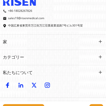
+86-18028267826
sales19@risenmedical.com
中国広東省東莞市万江街万江荘業産業道路7号ビル301号室
家
家
カテゴリー
製品
カスタマイズされた
私たちについて
イファク
イファク
導入
製造
屋外での応急処置
電子カタログ
卸売
車の緊急事態