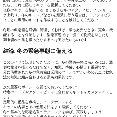
たら、それに応じてキットを更新してください。
複数のキットを検討する: さまざまな冬のアクティビティ (スキー、
氷上釣り、冬のキャンプなど) を頻繁に行う場合は、アクティビテ
ィごとに専用のキットを作成することを検討してください。
冬用の救急箱を適切に管理しておけば、最も必要なときに完全に機
能することを保証します。緊急事態では、慌てて物資を探したり、
期限切れの薬を扱ったりするのは避けたいものです。
結論: 冬の緊急事態に備える
このガイドで説明してきたように、冬の緊急事態に備えるには、適
切な物資を揃えるだけでなく、知識、準備、心構えも重要です。十
分に備蓄された冬の救急箱は必須のツールですが、冬の安全と救急
法の知識と組み合わせると最も効果的です。
次の重要なポイントを覚えておいてください:
特定のニーズやアクティビティに合わせてキットをカスタマイズし
ます
定期的に備品を点検し、メンテナンスする
キットの内容とその使用方法をよく理解してください
冬の基本的な応急処置のテクニックを学び、実践しましょう
専門的な医療の助けを求めるべきタイミングを知る