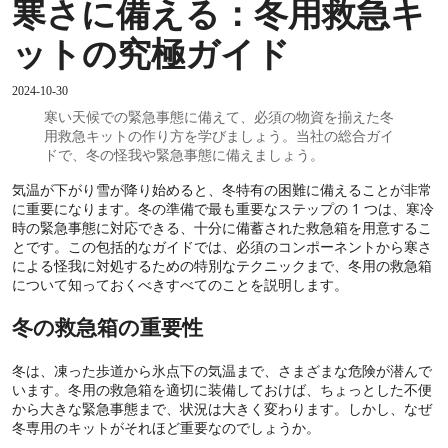
寒さに備える：冬用救急キ
ットの究極ガイド
2024-10-30
寒い天候での緊急事態に備えて、必須の物資を揃えた冬
用救急キットの作り方を学びましょう。当社の総合ガイ
ドで、冬の怪我や緊急事態に備えましょう。
気温が下がり雪が降り始めると、冬特有の困難に備えることが非常
に重要になります。冬の準備で最も重要なステップの 1 つは、寒冷
時の緊急事態に対応できる、十分に備蓄された救急箱を用意するこ
とです。この包括的なガイドでは、必須のコンポーネントから寒さ
による怪我に対処するための特別なテクニックまで、冬用の救急箱
について知っておくべきすべてのことを説明します。
冬の救急箱の重要性
冬は、凍った歩道から氷点下の気温まで、さまざまな危険が潜んで
います。冬用の救急箱を適切に装備しておけば、ちょっとした不便
から大きな緊急事態まで、状況は大きく変わります。しかし、なぜ
冬専用のキットがそれほど重要なのでしょうか。