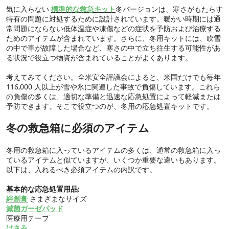
気に入らない
標準的な救急キット
冬バージョンは、寒さがもたらす
特有の問題に対処するために設計されています。暖かい時期には通
常問題にならない低体温症や凍傷などの症状を予防および治療する
ためのアイテムが含まれています。さらに、冬用キットには、吹雪
の中で車が故障した場合など、寒さの中で立ち往生する可能性があ
る状況で役立つ物資が含まれていることがよくあります。
考えてみてください。全米安全評議会によると、米国だけでも毎年
116,000 人以上が雪や氷に関連した事故で負傷しています。これら
の負傷の多くは、適切な準備と迅速な応急処置によって軽減または
予防できます。そこで役立つのが、冬用の応急処置キットです。
冬の救急箱に必須のアイテム
冬用の救急箱に入っているアイテムの多くは、通常の救急箱に入っ
ているアイテムと似ていますが、いくつか重要な違いもあります。
以下は、入れるべき必須アイテムの内訳です。
基本的な応急処置用品:
絆創膏
さまざまなサイズ
滅菌ガーゼパッド
医療用テープ
はさみ