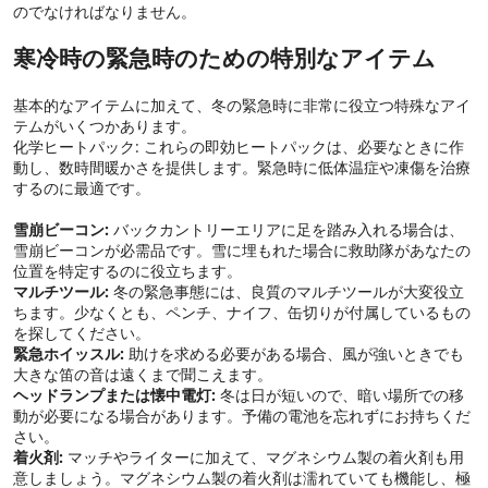
のでなければなりません。
寒冷時の緊急時のための特別なアイテム
基本的なアイテムに加えて、冬の緊急時に非常に役立つ特殊なアイ
テムがいくつかあります。
化学ヒートパック: これらの即効ヒートパックは、必要なときに作
動し、数時間暖かさを提供します。緊急時に低体温症や凍傷を治療
するのに最適です。
雪崩ビーコン:
バックカントリーエリアに足を踏み入れる場合は、
雪崩ビーコンが必需品です。雪に埋もれた場合に救助隊があなたの
位置を特定するのに役立ちます。
マルチツール:
冬の緊急事態には、良質のマルチツールが大変役立
ちます。少なくとも、ペンチ、ナイフ、缶切りが付属しているもの
を探してください。
緊急ホイッスル:
助けを求める必要がある場合、風が強いときでも
大きな笛の音は遠くまで聞こえます。
ヘッドランプまたは懐中電灯:
冬は日が短いので、暗い場所での移
動が必要になる場合があります。予備の電池を忘れずにお持ちくだ
さい。
着火剤:
マッチやライターに加えて、マグネシウム製の着火剤も用
意しましょう。マグネシウム製の着火剤は濡れていても機能し、極