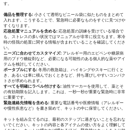
す。
備品を整理する:
小さくて透明なビニール袋に似たものをまとめて
入れます。こうすることで、緊急時に必要なものをすぐに見つけや
すくなります。
応急処置マニュアルを含める:
応急処置の訓練を受けている場合で
も、ストレスの多い状況ではマニュアルが非常に役立ちます。寒冷
時の怪我の処置に関する情報が含まれていることを確認してくださ
い。
ニーズに合わせてカスタマイズ:
アレルギー用のエピペンや糖尿病
用のブドウ糖錠剤など、必要になる可能性のある個人的な薬やアイ
テムを検討してください。
ポータブルにする:
冬用の救急箱は、ハイキングやスキーに行くと
き、あるいは車に積んでおくときなど、持ち運びしやすいコンパク
トさが求められます。
すべてを明確にラベル付けする:
油性マーカーを使用して、薬とそ
の有効期限を記入します。これは、一秒一秒が重要な緊急時に非常
に重要です。
緊急連絡先情報を含める:
重要な電話番号や医療情報（アレルギー
や慢性疾患など）を書き留めて、キットの中に保管してください。
キットを組み立てるのは、最初のステップに過ぎないことを忘れな
いでください。キットの内容と各アイテムの使い方をよく理解して