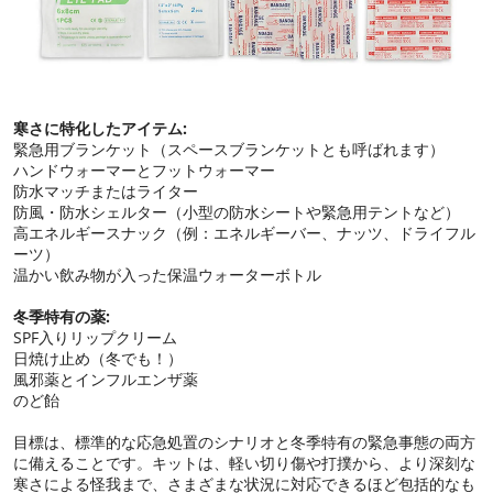
寒さに特化したアイテム:
緊急用ブランケット（スペースブランケットとも呼ばれます）
ハンドウォーマーとフットウォーマー
防水マッチまたはライター
防風・防水シェルター（小型の防水シートや緊急用テントなど）
高エネルギースナック（例：エネルギーバー、ナッツ、ドライフル
ーツ）
温かい飲み物が入った保温ウォーターボトル
冬季特有の薬:
SPF入りリップクリーム
日焼け止め（冬でも！）
風邪薬とインフルエンザ薬
のど飴
目標は、標準的な応急処置のシナリオと冬季特有の緊急事態の両方
に備えることです。キットは、軽い切り傷や打撲から、より深刻な
寒さによる怪我まで、さまざまな状況に対応できるほど包括的なも