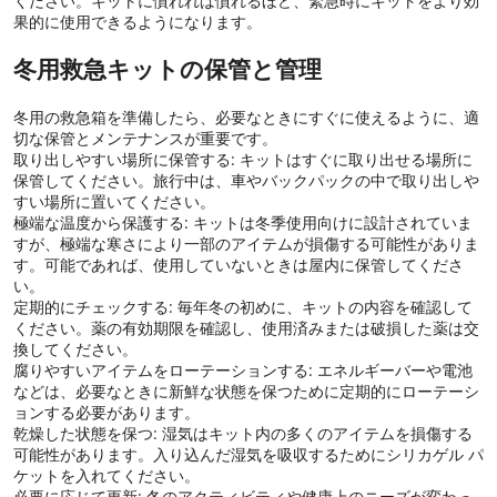
ください。キットに慣れれば慣れるほど、緊急時にキットをより効
果的に使用できるようになります。
冬用救急キットの保管と管理
冬用の救急箱を準備したら、必要なときにすぐに使えるように、適
切な保管とメンテナンスが重要です。
取り出しやすい場所に保管する: キットはすぐに取り出せる場所に
保管してください。旅行中は、車やバックパックの中で取り出しや
すい場所に置いてください。
極端な温度から保護する: キットは冬季使用向けに設計されていま
すが、極端な寒さにより一部のアイテムが損傷する可能性がありま
す。可能であれば、使用していないときは屋内に保管してくださ
い。
定期的にチェックする: 毎年冬の初めに、キットの内容を確認して
ください。薬の有効期限を確認し、使用済みまたは破損した薬は交
換してください。
腐りやすいアイテムをローテーションする: エネルギーバーや電池
などは、必要なときに新鮮な状態を保つために定期的にローテーシ
ョンする必要があります。
乾燥した状態を保つ: 湿気はキット内の多くのアイテムを損傷する
可能性があります。入り込んだ湿気を吸収するためにシリカゲル パ
ケットを入れてください。
必要に応じて更新: 冬のアクティビティや健康上のニーズが変わっ