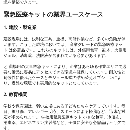
境を構築できます。
緊急医療キットの業界ユースケース
1. 建設・製造業
建設現場には、鋭利な工具、重機、高所作業など、多くの危険が伴
います。こうした環境においては、 産業グレードの緊急医療キッ
ト は必需品です。これらのキットには、外傷用包帯、副木、火傷用
ジェル、消毒薬、洗眼液が含まれている必要があります。
と 職場用の大量救急キットにより、企業はあらゆる作業エリアで必
要な備品に容易にアクセスできる環境を確保しています。耐久性と
耐候性に優れたケースとモジュール式の詰め替えオプションによ
り、過酷な環境でも実用的なキットとなっています。
2. 教育機関
学校や保育園は、弱い立場にある子どもたちをケアしています。毎
日、擦り傷、アレルギー反応、スポーツによる怪我など、迅速な対
応が求められます。 学校用緊急医療キット 小さな包帯、冷湿布、
消毒薬、エピネフリン注射器など、子供に安全な必需品は不可欠で
す。