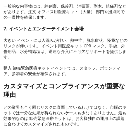
一般的な内容物には、絆創膏、保冷剤、消毒薬、副木、鎮痛剤など
があります。注文 オフィス用医療キット（大量） 部門や拠点間で
の一貫性を確保します。
7. イベントとエンターテイメント会場
大きい イベントには人混みが伴い、熱中症、脱水症状、怪我などの
リスクが伴います。 イベント用医療キット CPR マスク、手袋、外
傷用品、水分補給塩は、迅速な介入に不可欠なサポートを提供しま
す。
購入 卸売緊急医療キット イベントでは、スタッフ、ボランティ
ア、参加者の安全が確保されます。
カスタマイズとコンプライアンスが重要な
理由
どの業界も全く同じリスクに直面しているわけではなく、市販のキ
ットでは十分な効果が得られないケースも少なくありません。最も
効果的なのは 卸売緊急医療キット は、お客様独自の運用上の課題
に合わせてカスタマイズされたものです。