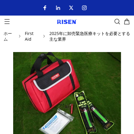
ホー
First
2025年に卸売緊急医療キットを必要とする
ム
Aid
主な業界