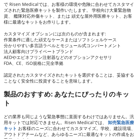
で Risen Medicalでは、お客様の環境や危険に合わせてカスタマイ
ズされた緊急医療キットを製作いたします。 学校向け大量緊急物
資、 艦隊対応外傷キット、または 頑丈な屋外用医療キット、お客
様に最適なキットをお作りします。
カスタマイズ オプションには次のものが含まれます:
作業条件に適した頑丈なケースまたはソフトシェルケース
分かりやすい多言語ラベルとモジュール式コンパートメント
法人顧客向けプライベートブランド
AEDやエピネフリン注射器などのオプションアクセサリ
FDA、CE、ISO規格に完全準拠
認定されたカスタマイズされたキットを選択することは、妥協する
ことなく安全性に投資することを意味します。
製品のおすすめ: あなたにぴったりのキッ
ト
どの業界も同じような緊急事態に直面するわけではありません。汎
用キットでは対応できません。Risen Medicalでは、
卸売緊急医療
キット
お客様のニーズに合わせてカスタマイズ。学校、建設現場、
アウトドアチームなど、あらゆるニーズに最適なキットの作成をお