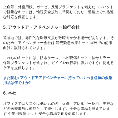
止血帯、外傷用鋏、ガーゼ、反射ブランケットを備えたコンパクト
で軽量なキットは、輸送安全規制に準拠しており、道路上での迅速
な対応を保証します。
5. アウトドア・アドベンチャー旅行会社
遠隔地では、専門的な医療支援が数時間かかる場合があります。そ
のため、アドベンチャー会社は 卸売緊急医療キット 屋外での使用
向けに設計されています。
これらのキットには、防水ケース、ヘビ咬傷キット、信号ミラー、
保温ブランケットが含まれ、ガイドや旅行者に強力ですぐに使える
ケアを提供します。
また読む:
アウトドアアドベンチャーに持っていくべき必須の救急
用品は何ですか?
6. 本社
オフィスではリスクは低いものの、火傷、アレルギー反応、失神な
どの医療事故は依然として発生します。十分な備品を揃えていま
す 企業用救急キット 安全な職場文化を促進します。