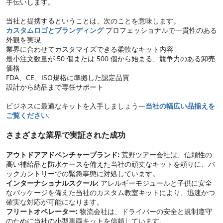
手伝いします。
当社と提携するということは、次のことを意味します。
カスタムロゴとブランディング
プロフェッショナルで一貫性のある
外観を実現
業界に合わせてカスタマイズできる柔軟なキット内容
最小注文数量が 50 個または 500 個から始まる、競争力のある卸売
価格
FDA、CE、ISO規格に準拠した認定品質
設計から納品まで専任サポート
ビジネスに最適なキットを入手しましょう—
当社の幅広い品揃えを
ご覧ください
.
さまざまな業界で実証された成功
アウトドアアドベンチャーブランド:
荒野ツアー会社は、信頼性の
高い補給品と防水ケースを備えた当社の頑丈なキットを頼りに、バ
ックカントリーでの緊急事態に対処しています。
インターナショナルスクール:
アレルギーモジュールと子供に安全
なパッケージを備えた当社のカスタム教室キットにより、迅速かつ
確実な対応が可能になります。
フリートオペレーター:
物流会社は、ドライバーの安全と規制遵守
のために当社の小型車両キットを信頼しています。