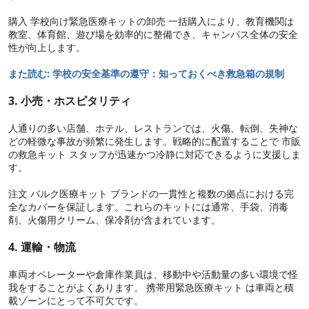
購入 学校向け緊急医療キットの卸売 一括購入により、教育機関は
教室、体育館、遊び場を効率的に整備でき、キャンパス全体の安全
性が向上します。
また読む:
学校の安全基準の遵守：知っておくべき救急箱の規制
3. 小売・ホスピタリティ
人通りの多い店舗、ホテル、レストランでは、火傷、転倒、失神な
どの軽微な事故が頻繁に発生します。戦略的に配置することで 市販
の救急キット スタッフが迅速かつ冷静に対応できるように支援しま
す。
注文 バルク医療キット ブランドの一貫性と複数の拠点における完
全なカバーを保証します。これらのキットには通常、手袋、消毒
剤、火傷用クリーム、保冷剤が含まれています。
4. 運輸・物流
車両オペレーターや倉庫作業員は、移動中や活動量の多い環境で怪
我をすることがよくあります。 携帯用緊急医療キット は車両と積
載ゾーンにとって不可欠です。