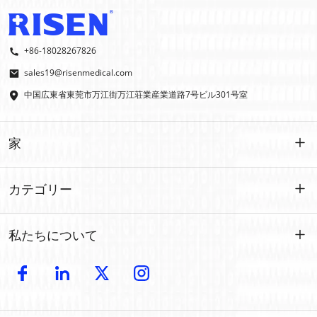
+86-18028267826
sales19@risenmedical.com
中国広東省東莞市万江街万江荘業産業道路7号ビル301号室
家
家
カテゴリー
製品
カスタマイズされた
私たちについて
イファク
イファク
導入
製造
屋外での応急処置
電子カタログ
卸売