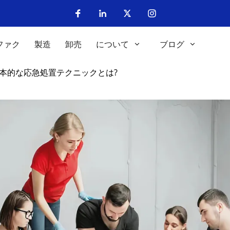
ファク
製造
卸売
について
ブログ
基本的な応急処置テクニックとは?