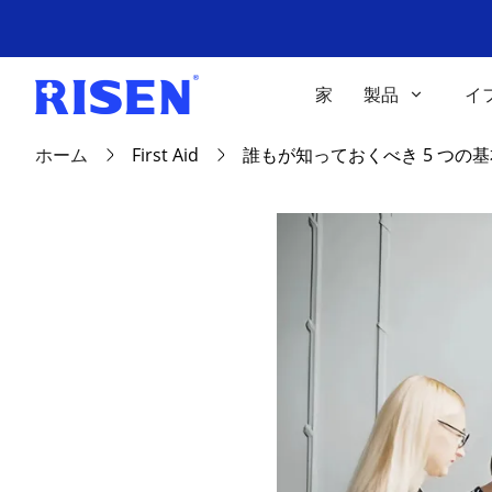
家
製品
イ
ホーム
First Aid
誰もが知っておくべき 5 つの