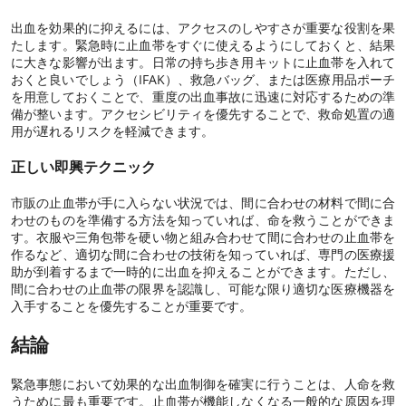
出血を効果的に抑えるには、アクセスのしやすさが重要な役割を果
たします。緊急時に止血帯をすぐに使えるようにしておくと、結果
に大きな影響が出ます。日常の持ち歩き用キットに止血帯を入れて
おくと良いでしょう（
IFAK
）、救急バッグ、または医療用品ポーチ
を用意しておくことで、重度の出血事故に迅速に対応するための準
備が整います。アクセシビリティを優先することで、救命処置の適
用が遅れるリスクを軽減できます。
正しい即興テクニック
市販の止血帯が手に入らない状況では、間に合わせの材料で間に合
わせのものを準備する方法を知っていれば、命を救うことができま
す。衣服や三角包帯を硬い物と組み合わせて間に合わせの止血帯を
作るなど、適切な間に合わせの技術を知っていれば、専門の医療援
助が到着するまで一時的に出血を抑えることができます。ただし、
間に合わせの止血帯の限界を認識し、可能な限り適切な医療機器を
入手することを優先することが重要です。
結論
緊急事態において効果的な出血制御を確実に行うことは、人命を救
うために最も重要です。止血帯が機能しなくなる一般的な原因を理