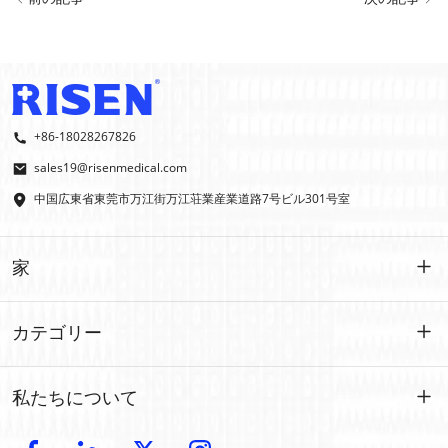
+86-18028267826
sales19@risenmedical.com
中国広東省東莞市万江街万江荘業産業道路7号ビル301号室
家
家
カテゴリー
製品
カスタマイズされた
私たちについて
イファク
イファク