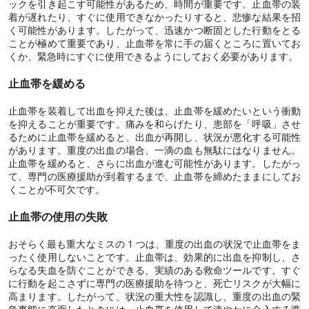
ックを引き起こす可能性があるため、時間が重要です。止血帯の装
着が遅れたり、すぐに使用できなかったりすると、悲惨な結果を招
く可能性があります。したがって、迅速かつ断固とした行動をとる
ことが極めて重要であり、止血帯を常に手の届くところに置いてお
くか、緊急時にすぐに使用できるようにしておく必要があります。
止血帯を緩める
止血帯を装着して出血を抑えた後は、止血帯を緩めたいという衝動
を抑えることが重要です。痛みを和らげたり、患部を「呼吸」させ
るために止血帯を緩めると、出血が再開し、状況が悪化する可能性
があります。重度の出血の場合、一滴の血も無駄にはなりません。
止血帯を緩めると、さらに出血が進む可能性があります。したがっ
て、専門の医療援助が到着するまで、止血帯を締めたままにしてお
くことが不可欠です。
止血帯の使用の失敗
おそらく最も重大なミスの 1 つは、重度の出血の状況で止血帯をま
ったく使用しないことです。止血帯は、効果的に出血を抑制し、さ
らなる失血を防ぐことができる、実績のある救命ツールです。すぐ
に行動を起こさずに専門の医療援助を待つと、死亡リスクが大幅に
高まります。したがって、状況の重大性を認識し、重度の出血の緊