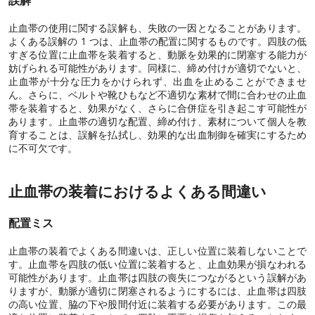
誤解
止血帯の使用に関する誤解も、失敗の一因となることがあります。
よくある誤解の 1 つは、止血帯の配置に関するものです。四肢の低
すぎる位置に止血帯を装着すると、動脈を効果的に閉塞する能力が
妨げられる可能性があります。同様に、締め付けが適切でないと、
止血帯が十分な圧力をかけられず、出血を止めることができませ
ん。さらに、ベルトや靴ひもなど不適切な素材で間に合わせの止血
帯を装着すると、効果がなく、さらに合併症を引き起こす可能性が
あります。止血帯の適切な配置、締め付け、素材について個人を教
育することは、誤解を払拭し、効果的な出血制御を確実にするため
に不可欠です。
止血帯の装着におけるよくある間違い
配置ミス
止血帯の装着でよくある間違いは、正しい位置に装着しないことで
す。止血帯を四肢の低い位置に装着すると、止血効果が損なわれる
可能性があります。止血帯は四肢の喪失につながるという誤解があ
りますが、動脈が適切に閉塞されるようにするには、止血帯は四肢
の高い位置、脇の下や股間付近に装着する必要があります。この最