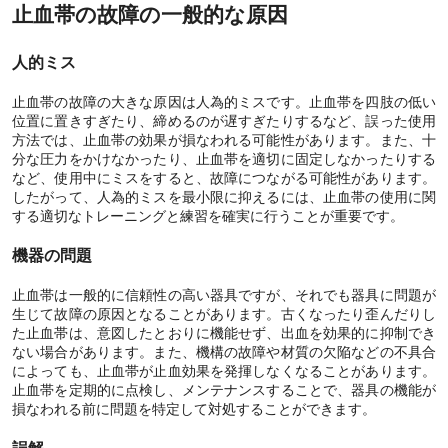
止血帯の故障の一般的な原因
人的ミス
止血帯の故障の大きな原因は人為的ミスです。止血帯を四肢の低い
位置に置きすぎたり、締めるのが遅すぎたりするなど、誤った使用
方法では、止血帯の効果が損なわれる可能性があります。また、十
分な圧力をかけなかったり、止血帯を適切に固定しなかったりする
など、使用中にミスをすると、故障につながる可能性があります。
したがって、人為的ミスを最小限に抑えるには、止血帯の使用に関
する適切なトレーニングと練習を確実に行うことが重要です。
機器の問題
止血帯は一般的に信頼性の高い器具ですが、それでも器具に問題が
生じて故障の原因となることがあります。古くなったり歪んだりし
た止血帯は、意図したとおりに機能せず、出血を効果的に抑制でき
ない場合があります。また、機構の故障や材質の欠陥などの不具合
によっても、止血帯が止血効果を発揮しなくなることがあります。
止血帯を定期的に点検し、メンテナンスすることで、器具の機能が
損なわれる前に問題を特定して対処することができます。