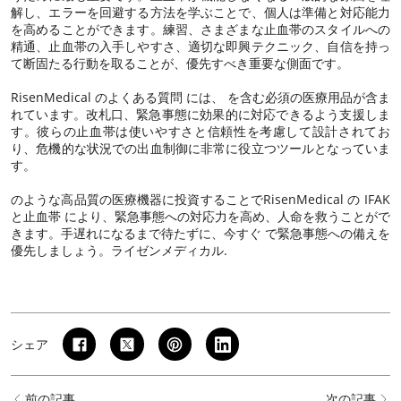
解し、エラーを回避する方法を学ぶことで、個人は準備と対応能力
を高めることができます。練習、さまざまな止血帯のスタイルへの
精通、止血帯の入手しやすさ、適切な即興テクニック、自信を持っ
て断固たる行動を取ることが、優先すべき重要な側面です。
RisenMedical のよくある質問
には、 を含む必須の医療用品が含ま
れています。
改札口
、緊急事態に効果的に対応できるよう支援しま
す。彼らの止血帯は使いやすさと信頼性を考慮して設計されてお
り、危機的な状況での出血制御に非常に役立つツールとなっていま
す。
のような高品質の医療機器に投資することで
RisenMedical の IFAK
と止血帯
により、緊急事態への対応力を高め、人命を救うことがで
きます。手遅れになるまで待たずに、今すぐ で緊急事態への備えを
優先しましょう。
ライゼンメディカル
.
シェア
前の記事
次の記事