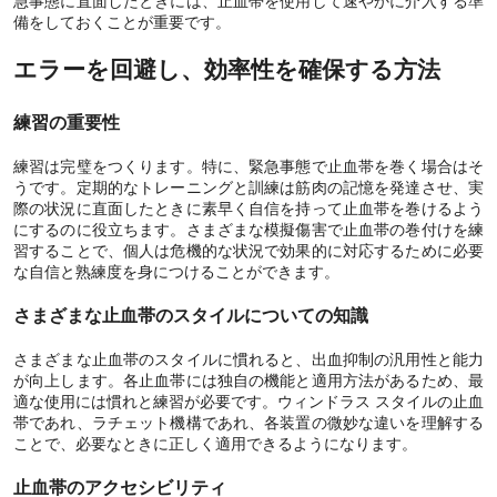
急事態に直面したときには、止血帯を使用して速やかに介入する準
備をしておくことが重要です。
エラーを回避し、効率性を確保する方法
練習の重要性
練習は完璧をつくります。特に、緊急事態で止血帯を巻く場合はそ
うです。定期的なトレーニングと訓練は筋肉の記憶を発達させ、実
際の状況に直面したときに素早く自信を持って止血帯を巻けるよう
にするのに役立ちます。さまざまな模擬傷害で止血帯の巻付けを練
習することで、個人は危機的な状況で効果的に対応するために必要
な自信と熟練度を身につけることができます。
さまざまな止血帯のスタイルについての知識
さまざまな止血帯のスタイルに慣れると、出血抑制の汎用性と能力
が向上します。各止血帯には独自の機能と適用方法があるため、最
適な使用には慣れと練習が必要です。ウィンドラス スタイルの止血
帯であれ、ラチェット機構であれ、各装置の微妙な違いを理解する
ことで、必要なときに正しく適用できるようになります。
止血帯のアクセシビリティ