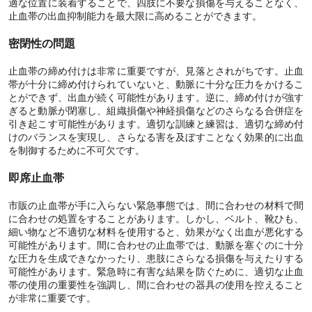
適な位置に装着することで、四肢に不要な損傷を与えることなく、
止血帯の出血抑制能力を最大限に高めることができます。
密閉性の問題
止血帯の締め付けは非常に重要ですが、見落とされがちです。止血
帯が十分に締め付けられていないと、動脈に十分な圧力をかけるこ
とができず、出血が続く可能性があります。逆に、締め付けが強す
ぎると動脈が閉塞し、組織損傷や神経損傷などのさらなる合併症を
引き起こす可能性があります。適切な訓練と練習は、適切な締め付
けのバランスを実現し、さらなる害を及ぼすことなく効果的に出血
を制御するために不可欠です。
即席止血帯
市販の止血帯が手に入らない緊急事態では、間に合わせの材料で間
に合わせの処置をすることがあります。しかし、ベルト、靴ひも、
細い物など不適切な材料を使用すると、効果がなく出血が悪化する
可能性があります。間に合わせの止血帯では、動脈を塞ぐのに十分
な圧力を生成できなかったり、患肢にさらなる損傷を与えたりする
可能性があります。緊急時に有害な結果を防ぐために、適切な止血
帯の使用の重要性を強調し、間に合わせの器具の使用を控えること
が非常に重要です。