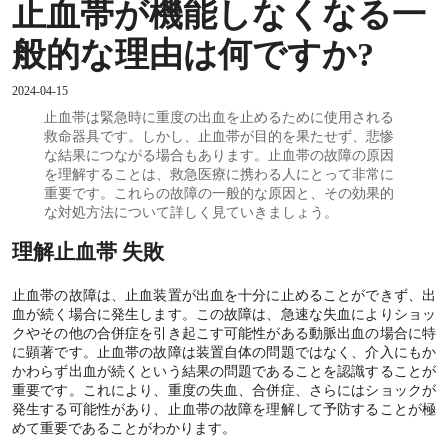
止血帯が機能しなくなる一
般的な理由は何ですか?
2024-04-15
止血帯は緊急時に重度の出血を止めるために使用される
救命器具です。しかし、止血帯が目的を果たせず、悲惨
な結果につながる場合もあります。止血帯の故障の原因
を理解することは、救急医療に携わる人にとって非常に
重要です。これらの故障の一般的な原因と、その効果的
な対処方法について詳しく見ていきましょう。
理解
止血帯
失敗
止血帯の故障は、止血装置が出血を十分に止めることができず、出
血が続く場合に発生します。この故障は、急速な失血によりショッ
クやその他の合併症を引き起こす可能性がある動脈出血の場合に特
に顕著です。止血帯の故障は装置自体の問題ではなく、介入にもか
かわらず出血が続くという結果の問題であることを認識することが
重要です。これにより、重度の失血、合併症、さらにはショックが
発生する可能性があり、止血帯の故障を理解して予防することが極
めて重要であることがわかります。