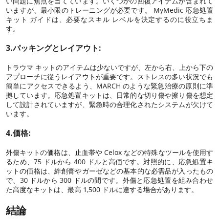
い問題に焦点を当てています。いくつかの回復アイテムが含まれて
いますが、最小限のトレーニングが必要です。 MyMedic 応急処置
キット ガイドは、必要なスキル レベルを決定するのに役立ちま
す。
3.パッキングとレイアウト:
トラウマ キットのアイテムは少ないですが、左から右、上から下の
アプローチに従うレイアウトが重要です。ストレスの多い状況でも
簡単にアクセスできるよう、MARCH のような緊急治療の原則に準
拠しています。応急処置キットは、日常的な切り傷や擦り傷を想定
して設計されていますが、緊急時の合理化されたシステムが欠けて
います。
4.価格:
外傷キットの価格は、止血帯や Celox などの特殊なツールを使用す
るため、75 ドルから 400 ドルと高価です。対照的に、応急処置キ
ットの価格は、絆創膏やガーゼなどの基本的な必需品が入ったもの
で、30 ドルから 300 ドルの間です。外傷と応急処置を組み合わせ
た高度なキットは、最高 1,500 ドルに達する場合があります。
結論