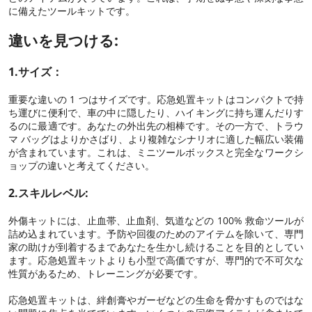
に備えたツールキットです。
違いを見つける:
1.サイズ：
重要な違いの 1 つはサイズです。応急処置キットはコンパクトで持
ち運びに便利で、車の中に隠したり、ハイキングに持ち運んだりす
るのに最適です。あなたの外出先の相棒です。その一方で、トラウ
マ バッグはよりかさばり、より複雑なシナリオに適した幅広い装備
が含まれています。これは、ミニツールボックスと完全なワークシ
ョップの違いと考えてください。
2.スキルレベル:
外傷キットには、止血帯、止血剤、気道などの 100% 救命ツールが
詰め込まれています。予防や回復のためのアイテムを除いて、専門
家の助けが到着するまであなたを生かし続けることを目的としてい
ます。応急処置キットよりも小型で高価ですが、専門的で不可欠な
性質があるため、トレーニングが必要です。
応急処置キットは、絆創膏やガーゼなどの生命を脅かすものではな