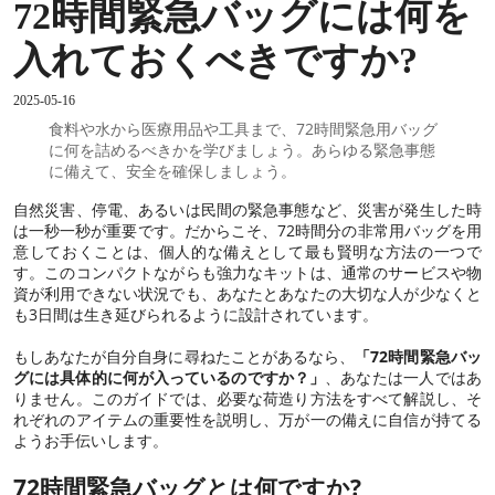
72時間緊急バッグには何を
入れておくべきですか?
2025-05-16
食料や水から医療用品や工具まで、72時間緊急用バッグ
に何を詰めるべきかを学びましょう。あらゆる緊急事態
に備えて、安全を確保しましょう。
自然災害、停電、あるいは民間の緊急事態など、災害が発生した時
は一秒一秒が重要です。だからこそ、72時間分の非常用バッグを用
意しておくことは、個人的な備えとして最も賢明な方法の一つで
す。このコンパクトながらも強力なキットは、通常のサービスや物
資が利用できない状況でも、あなたとあなたの大切な人が少なくと
も3日間は生き延びられるように設計されています。
もしあなたが自分自身に尋ねたことがあるなら、
「72時間緊急バッ
グには具体的に何が入っているのですか？」
、あなたは一人ではあ
りません。このガイドでは、必要な荷造り方法をすべて解説し、そ
れぞれのアイテムの重要性を説明し、万が一の備えに自信が持てる
ようお手伝いします。
72時間緊急バッグとは何ですか?