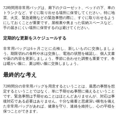
72時間用非常用バッグは、廊下のクローゼット、ベッドの下、車の
トランクなど、すぐに取り出せる場所に保管してください。特に地
震、火災、緊急避難などの緊急事態の際に、すぐに取り出せるよう
にしておくことが重要です。屋根裏や奥まった収納スペースなど、
手の届きにくい場所に保管するのは避けてください。
定期的な更新をスケジュールする
非常用バッグは6ヶ月ごとに点検し、新しいものに交換しましょ
う。期限切れの食料や水は交換し、電池の状態を確認し、個人文書
や薬の内容を更新しましょう。季節に合わせた調整も重要です。冬
は暖かい服に、夏は軽い服に交換しましょう。
最終的な考え
72時間分の非常用バッグを用意するということは、最悪の事態を想
定するということではなく、単に予期せぬ事態に備えるということ
です。緊急事態は予期せぬことはほとんどありませんが、対応は事
後対応である必要はありません。十分な備蓄と思慮深い梱包を備え
た非常用バッグがあれば、健康を守り、連絡を維持し、心の平穏を
保つことができます。