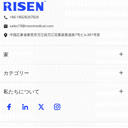
+86-18028267826
sales19@risenmedical.com
中国広東省東莞市万江街万江荘業産業道路7号ビル301号室
家
家
カテゴリー
製品
カスタマイズされた
私たちについて
イファク
イファク
導入
製造
屋外での応急処置
電子カタログ
卸売