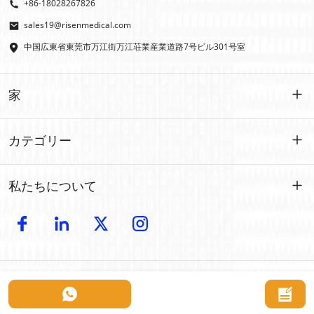
+86-18028267826
sales19@risenmedical.com
中国広東省東莞市万江街万江荘業産業道路7号ビル301号室
家
家
カテゴリー
製品
カスタマイズされた
私たちについて
イファク
イファク
導入
製造
屋外での応急処置
電子カタログ
卸売
車の緊急事態
Copyright © 2024 Risen Medical: 卸売救急キットメーカー | カスタマイズ可
接触
について
能な医療用品プロバイダー 無断複写・転載を禁じます。
ペットの応急処置