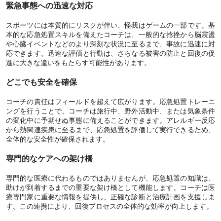
緊急事態への迅速な対応
スポーツには本質的にリスクが伴い、怪我はゲームの一部です。基
本的な応急処置スキルを備えたコーチは、一般的な捻挫から脳震盪
や心臓イベントなどのより深刻な状況に至るまで、事故に迅速に対
応できます。迅速な評価と行動は、さらなる被害の防止と回復の促
進に大きな違いをもたらす可能性があります。
どこでも安全を確保
コーチの責任はフィールドを超えて広がります。応急処置トレーニ
ングを行うことで、コーチは旅行中、野外活動中、または気象条件
の変化中に予期せぬ事態に備えることができます。アレルギー反応
から熱関連疾患に至るまで、応急処置を評価して実行できるため、
全体的な安全性が確保されます。
専門的なケアへの架け橋
専門的な医療に代わるものではありませんが、応急処置の知識は、
助けが到着するまでの重要な架け橋として機能します。コーチは医
療専門家に重要な情報を提供し、正確な診断と治療計画を支援しま
す。この連携により、回復プロセスの全体的な効率が向上します。