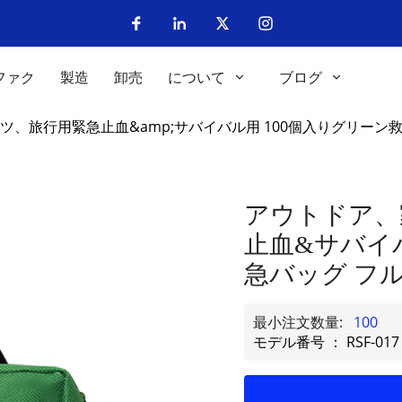
ファク
製造
卸売
について
ブログ
、旅行用緊急止血&amp;サバイバル用 100個入りグリーン
アウトドア、
止血&サバイバ
急バッグ フ
最小注文数量:
100
モデル番号 ： RSF-017