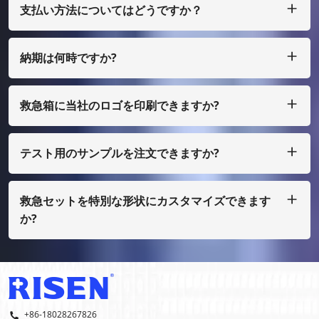
支払い方法についてはどうですか？
私たちは T/T、L/C を受け入れ、多額の場合は、少額の場合
は、ペイパル、ウェスタン ユニオン、マネーグラム、エスク
ローなどで支払うことができます。
納期は何時ですか?
通常、ご入金確認後25日以内に製作させていただきます。
救急箱に当社のロゴを印刷できますか?
はい、もちろん、私たちはあなた自身のデザインとして行うこ
とができます、ほんの少量で、あなたはフィルムコストを支払
う必要があります
テスト用のサンプルを注文できますか?
もちろん、サンプルを着払いで手配することもできますが、通
常の印刷ではない場合は、サンプル費用を支払う必要がありま
す。
救急セットを特別な形状にカスタマイズできます
か?
はい、OEMおよびODMを行っております。
+86-18028267826