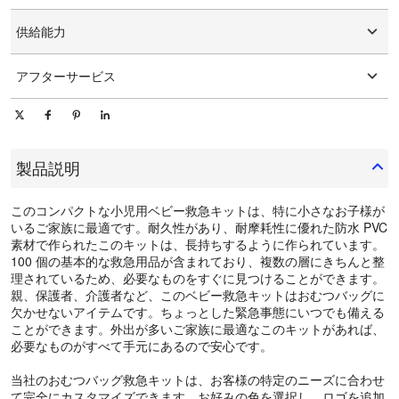
グラフィックのカスタマイズ
15-25日
供給能力
1日あたり10000個/個
アフターサービス
オンライン技術サポート
製品説明
このコンパクトな小児用ベビー救急キットは、特に小さなお子様が
いるご家族に最適です。耐久性があり、耐摩耗性に優れた防水 PVC
素材で作られたこのキットは、長持ちするように作られています。
100 個の基本的な救急用品が含まれており、複数の層にきちんと整
理されているため、必要なものをすぐに見つけることができます。
親、保護者、介護者など、このベビー救急キットはおむつバッグに
欠かせないアイテムです。ちょっとした緊急事態にいつでも備える
ことができます。外出が多いご家族に最適なこのキットがあれば、
必要なものがすべて手元にあるので安心です。
当社のおむつバッグ救急キットは、お客様の特定のニーズに合わせ
て完全にカスタマイズできます。お好みの色を選択し、ロゴを追加