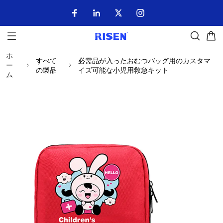
ホ
すべて
必需品が入ったおむつバッグ用のカスタマ
ー
の製品
イズ可能な小児用救急キット
ム