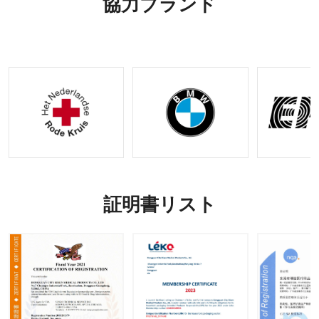
協力ブランド
血機能付
のタクテ
カルギア
用可能な
き外傷キ
ィカル
OEM お
ット |
ギア
よび
OEM&O
ODM オ
DMリク
プション
エストの
受け入れ
証明書リスト