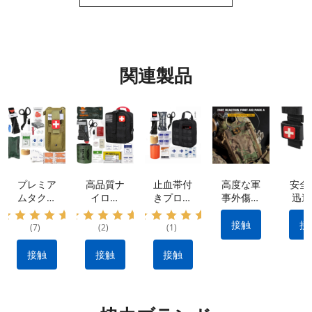
関連製品
プレミア
高品質ナ
止血帯付
高度な軍
安全
ムタクテ
イロン
きプロ仕
事外傷キ
迅速
ィカルキ
IFAK タ
様外傷応
ット: 防
率的
ット: 防
クティカ
急処置キ
水素材 |
血制
接触
接
(7)
(2)
(1)
水ナイロ
ル キッ
ット：出
クイック
ため
ン素材、
ト: 出血
血を抑え
リリース
用止
接触
接触
接触
ポータブ
を止める
る耐久性
設計 |戦
ポ
ル&多用
ために不
のあるナ
術的な出
途 |
可欠なメ
イロン製
血制御キ
IFAK 止
ーカー製
タクティ
ット |利