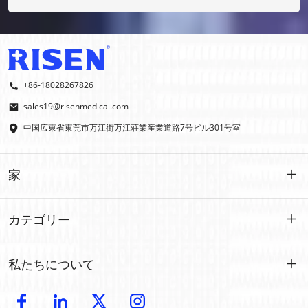
はい、OEMおよびODMを行っております。
+86-18028267826
sales19@risenmedical.com
中国広東省東莞市万江街万江荘業産業道路7号ビル301号室
家
家
カテゴリー
製品
カスタマイズされた
私たちについて
イファク
イファク
導入