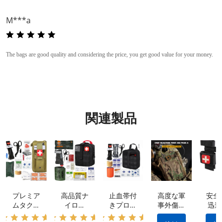
M***a
The bags are good quality and considering the price, you get good value for your money.
関連製品
プレミア
高品質ナ
止血帯付
高度な軍
安全
ムタクテ
イロン
きプロ仕
事外傷キ
迅速
ィカルキ
IFAK タ
様外傷応
ット: 防
率的