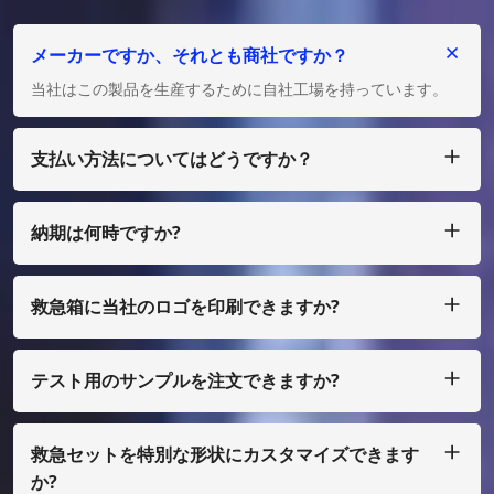
メーカーですか、それとも商社ですか？
当社はこの製品を生産するために自社工場を持っています。
支払い方法についてはどうですか？
私たちは T/T、L/C を受け入れ、多額の場合は、少額の場合
は、ペイパル、ウェスタン ユニオン、マネーグラム、エスク
ローなどで支払うことができます。
納期は何時ですか?
通常、ご入金確認後25日以内に製作させていただきます。
救急箱に当社のロゴを印刷できますか?
はい、もちろん、私たちはあなた自身のデザインとして行うこ
とができます、ほんの少量で、あなたはフィルムコストを支払
う必要があります
テスト用のサンプルを注文できますか?
もちろん、サンプルを着払いで手配することもできますが、通
常の印刷ではない場合は、サンプル費用を支払う必要がありま
す。
救急セットを特別な形状にカスタマイズできます
か?