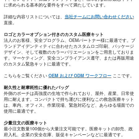
に求められる基本的な要件をすべて満たしています。
詳細な内容リストについては、
当社チームにお問い合わせください
直接。
ロゴとカラーオプション付きのカスタム医療キット
法人のお客様、安全プログラム、OEMパートナー様に最適です。ブ
ランドアイデンティティに合わせたカスタムロゴ印刷、パッケージ
デザイン、そして複数のカラーバリエーションをご用意しておりま
す。マーケティング、安全コンプライアンス遵守、または再販用途
のカスタム緊急キットに最適です。
こちらをご覧ください
OEM および ODM ワークフロー
ここです。
耐久性と耐摩耗性に優れたバッグ
外側のポーチは高強度の生地で作られており、屋外、産業、日常使
用に耐えます。コンパクトで持ち運びに便利なこの救急医療キット
は、車内、オフィス、作業現場、緊急対応など、あらゆる場面での
使用に最適です。
少量注文の医療キット
最小注文数量100個から大量注文可能です。医療キットの卸売、政
府入札、企業の安全在庫、販促キャンペーンなどに最適です。