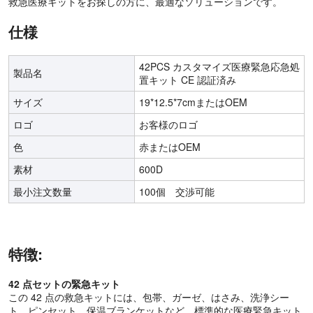
救急医療キットをお探しの方に、最適なソリューションです。
仕様
42PCS カスタマイズ医療緊急応急処
製品名
置キット CE 認証済み
サイズ
19*12.5*7cmまたはOEM
ロゴ
お客様のロゴ
色
赤またはOEM
素材
600D
最小注文数量
100個 交渉可能
特徴:
42 点セットの緊急キット
この 42 点の救急キットには、包帯、ガーゼ、はさみ、洗浄シー
ト、ピンセット、保温ブランケットなど、標準的な医療緊急キット