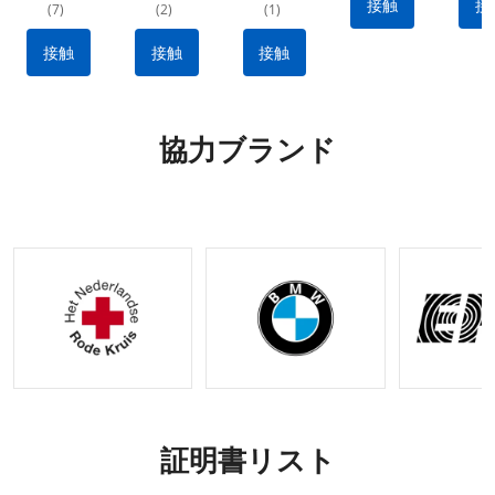
ット: 防
クティカ
急処置キ
水素材 |
血制
接触
接
(7)
(2)
(1)
水ナイロ
ル キッ
ット：出
クイック
ため
ン素材、
ト: 出血
血を抑え
リリース
用止
接触
接触
接触
ポータブ
を止める
る耐久性
設計 |戦
ポ
ル&多用
ために不
のあるナ
術的な出
途 |
可欠なメ
イロン製
血制御キ
IFAK 止
ーカー製
タクティ
ット |利
協力ブランド
血機能付
のタクテ
カルギア
用可能な
き外傷キ
ィカル
OEM お
ット |
ギア
よび
OEM&O
ODM オ
DMリク
プション
エストの
受け入れ
証明書リスト