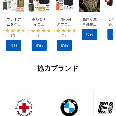
プレミア
高品質ナ
止血帯付
高度な軍
安全
ムタクテ
イロン
きプロ仕
事外傷キ
迅速
ィカルキ
IFAK タ
様外傷応
ット: 防
率的
ット: 防
クティカ
急処置キ
水素材 |
血制
接触
接
(7)
(2)
(1)
水ナイロ
ル キッ
ット：出
クイック
ため
ン素材、
ト: 出血
血を抑え
リリース
用止
接触
接触
接触
ポータブ
を止める
る耐久性
設計 |戦
ポ
ル&多用
ために不
のあるナ
術的な出
途 |
可欠なメ
イロン製
血制御キ
IFAK 止
ーカー製
タクティ
ット |利
協力ブランド
血機能付
のタクテ
カルギア
用可能な
き外傷キ
ィカル
OEM お
ット |
ギア
よび
OEM&O
ODM オ
DMリク
プション
エストの
受け入れ