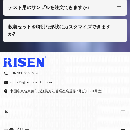
う必要があります
テスト用のサンプルを注文できますか?
もちろん、サンプルを着払いで手配することもできますが、通
常の印刷ではない場合は、サンプル費用を支払う必要がありま
す。
救急セットを特別な形状にカスタマイズできます
か?
はい、OEMおよびODMを行っております。
+86-18028267826
sales19@risenmedical.com
中国広東省東莞市万江街万江荘業産業道路7号ビル301号室
家
家
カテゴリー