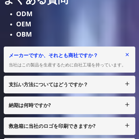
ODM
OEM
OBM
メーカーですか、それとも商社ですか？
当社はこの製品を生産するために自社工場を持っています。
支払い方法についてはどうですか？
私たちは T/T、L/C を受け入れ、多額の場合は、少額の場合
は、ペイパル、ウェスタン ユニオン、マネーグラム、エスク
ローなどで支払うことができます。
納期は何時ですか?
通常、ご入金確認後25日以内に製作させていただきます。
救急箱に当社のロゴを印刷できますか?
はい、もちろん、私たちはあなた自身のデザインとして行うこ
とができます、ほんの少量で、あなたはフィルムコストを支払