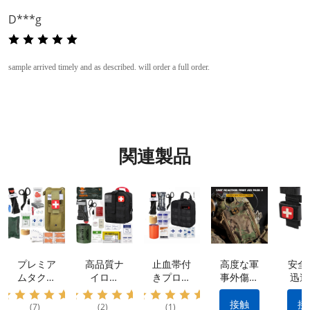
D***g
sample arrived timely and as described. will order a full order.
関連製品
プレミア
高品質ナ
止血帯付
高度な軍
安全
ムタクテ
イロン
きプロ仕
事外傷キ
迅速
ィカルキ
IFAK タ
様外傷応
ット: 防
率的
ット: 防
クティカ
急処置キ
水素材 |
血制
接触
接
(7)
(2)
(1)