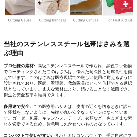
当社のステンレススチール包帯はさみを選
ぶ理由
プロ仕様の素材:
高級ステンレススチールで作られ、黒色フッ化物
でコーティングされたこのはさみは、優れた耐久性と耐腐食性を備
えています。このはさみは医療現場での厳しい使用に耐えるように
設計されており、医師、看護師、救急隊員にとって信頼できる選択
肢となっています。丈夫な素材により、錆びることなく滅菌でき、
衛生と安全基準を維持できます。
多用途で安全:
この医療用ハサミは、皮膚の近くを切るときに誤っ
て怪我をしないように、先端が丸い安全なデザインになっていま
す。ガーゼ、包帯、キャンバス、テープ、衣類など、さまざまな素
材を切断できるため、緊急時に欠かせないものとなっています。
コンパクトで使いやすい:
各ハサミはコンパクトで、手に自然にフ