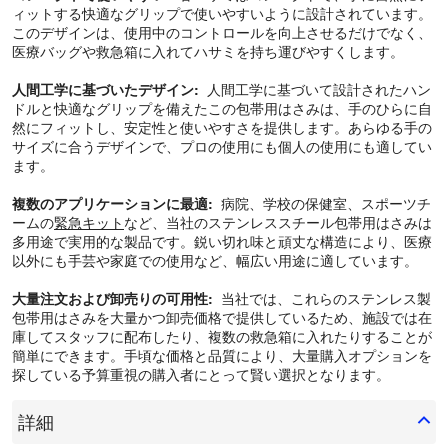
ィットする快適なグリップで使いやすいように設計されています。
このデザインは、使用中のコントロールを向上させるだけでなく、
医療バッグや救急箱に入れてハサミを持ち運びやすくします。
人間工学に基づいたデザイン:
人間工学に基づいて設計されたハン
ドルと快適なグリップを備えたこの包帯用はさみは、手のひらに自
然にフィットし、安定性と使いやすさを提供します。あらゆる手の
サイズに合うデザインで、プロの使用にも個人の使用にも適してい
ます。
複数のアプリケーションに最適:
病院、学校の保健室、スポーツチ
ームの
緊急キット
など、当社のステンレススチール包帯用はさみは
多用途で実用的な製品です。鋭い切れ味と頑丈な構造により、医療
以外にも手芸や家庭での使用など、幅広い用途に適しています。
大量注文および卸売りの可用性:
当社では、これらのステンレス製
包帯用はさみを大量かつ卸売価格で提供しているため、施設では在
庫してスタッフに配布したり、複数の救急箱に入れたりすることが
簡単にできます。手頃な価格と品質により、大量購入オプションを
探している予算重視の購入者にとって賢い選択となります。
詳細