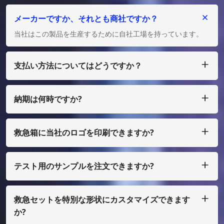
メーカーですか、それとも商社ですか？
当社はこの製品を生産するために自社工場を持っています。
支払い方法についてはどうですか？
私たちは T/T、L/C を受け入れ、多額の場合は、少額の場合
は、ペイパル、ウェスタン ユニオン、マネーグラム、エスク
ローなどで支払うことができます。
納期は何時ですか?
通常、ご入金確認後25日以内に製作させていただきます。
救急箱に当社のロゴを印刷できますか?
はい、もちろん、私たちはあなた自身のデザインとして行うこ
とができます、ほんの少量で、あなたはフィルムコストを支払
う必要があります
テスト用のサンプルを注文できますか?
もちろん、サンプルを着払いで手配することもできますが、通
常の印刷ではない場合は、サンプル費用を支払う必要がありま
す。
救急セットを特別な形状にカスタマイズできます
か?
はい、OEMおよびODMを行っております。