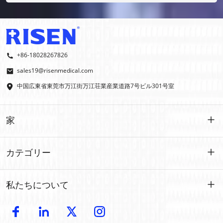
+86-18028267826
sales19@risenmedical.com
中国広東省東莞市万江街万江荘業産業道路7号ビル301号室
家
家
カテゴリー
製品
カスタマイズされた
私たちについて
イファク
イファク
導入
製造