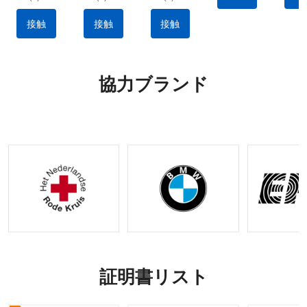
水ナイロ
ル キッ
ット：出
クイック
ため
ン素材、
ト: 出血
血を抑え
リリース
用止
接触
接触
接触
ポータブ
を止める
る耐久性
設計 |戦
ポ
ル&多用
ために不
のあるナ
術的な出
途 |
可欠なメ
イロン製
血制御キ
IFAK 止
ーカー製
タクティ
ット |利
協力ブランド
血機能付
のタクテ
カルギア
用可能な
き外傷キ
ィカル
OEM お
ット |
ギア
よび
OEM&O
ODM オ
DMリク
プション
エストの
受け入れ
証明書リスト