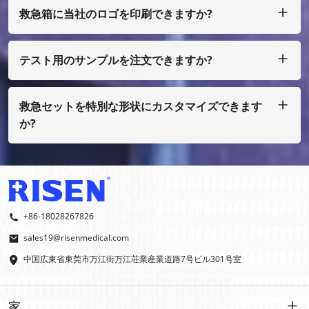
救急箱に当社のロゴを印刷できますか?
はい、もちろん、私たちはあなた自身のデザインとして行うこ
とができます、ほんの少量で、あなたはフィルムコストを支払
う必要があります
テスト用のサンプルを注文できますか?
もちろん、サンプルを着払いで手配することもできますが、通
常の印刷ではない場合は、サンプル費用を支払う必要がありま
す。
救急セットを特別な形状にカスタマイズできます
か?
はい、OEMおよびODMを行っております。
+86-18028267826
sales19@risenmedical.com
中国広東省東莞市万江街万江荘業産業道路7号ビル301号室
家