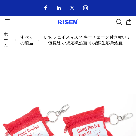
ホ
すべて
CPR フェイスマスク キーチェーン付き赤いミ
ー
の製品
ニ包装袋 小児応急処置 小児蘇生応急処置
ム