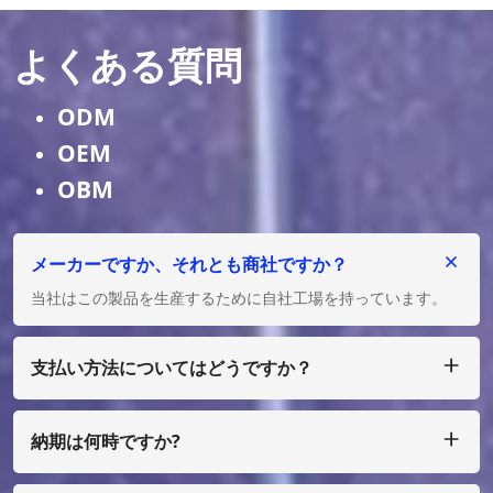
よくある質問
ODM
OEM
OBM
メーカーですか、それとも商社ですか？
当社はこの製品を生産するために自社工場を持っています。
支払い方法についてはどうですか？
私たちは T/T、L/C を受け入れ、多額の場合は、少額の場合
は、ペイパル、ウェスタン ユニオン、マネーグラム、エスク
ローなどで支払うことができます。
納期は何時ですか?
通常、ご入金確認後25日以内に製作させていただきます。