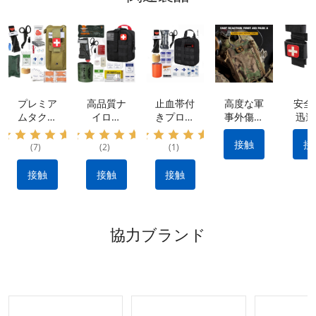
プレミア
高品質ナ
止血帯付
高度な軍
安全
ムタクテ
イロン
きプロ仕
事外傷キ
迅速
ィカルキ
IFAK タ
様外傷応
ット: 防
率的
ット: 防
クティカ
急処置キ
水素材 |
血制
接触
接
(7)
(2)
(1)
水ナイロ
ル キッ
ット：出
クイック
ため
ン素材、
ト: 出血
血を抑え
リリース
用止
接触
接触
接触
ポータブ
を止める
る耐久性
設計 |戦
ポ
ル&多用
ために不
のあるナ
術的な出
途 |
可欠なメ
イロン製
血制御キ
IFAK 止
ーカー製
タクティ
ット |利
協力ブランド
血機能付
のタクテ
カルギア
用可能な
き外傷キ
ィカル
OEM お
ット |
ギア
よび
OEM&O
ODM オ
DMリク
プション
エストの