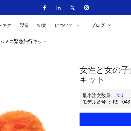
ファク
製造
卸売
について
ブログ
ムミニ緊急旅行キット
女性と女の子
キット
最小注文数量:
200
モデル番号 ： RSF-043