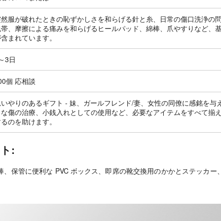
突然服が破れたときの恥ずかしさを和らげる針と糸、日常の傷口洗浄の
包帯、摩擦による痛みを和らげるヒールパッド、綿棒、爪やすりなど、基
が含まれています。
～3日
00個 応相談
思いやりのあるギフト - 妹、ガールフレンド/妻、女性の同僚に感銘を与
さな傷の治療、小銭入れとしての使用など、必要なアイテムをすべて揃
するのを助けます。
ト:
、保管に便利な PVC ボックス、即席の靴交換用のかかとステッカ
。