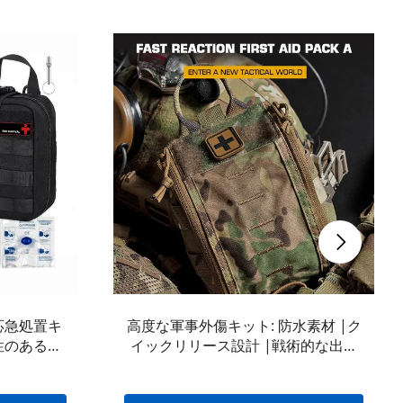
応急処置キ
高度な軍事外傷キット: 防水素材 |ク
性のあるナ
イックリリース設計 |戦術的な出血
ルギア
制御キット |利用可能な OEM および
ODM オプション