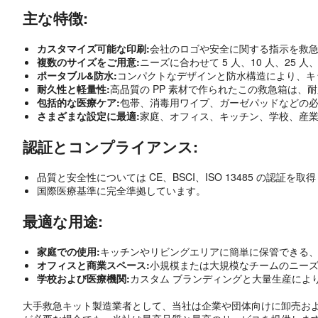
主な特徴:
カスタマイズ可能な印刷:
会社のロゴや安全に関する指示を救
複数のサイズをご用意:
ニーズに合わせて 5 人、10 人、25
ポータブル&防水:
コンパクトなデザインと防水構造により、キ
耐久性と軽量性:
高品質の PP 素材で作られたこの救急箱は、
包括的な医療ケア:
包帯、消毒用ワイプ、ガーゼパッドなどの
さまざまな設定に最適:
家庭、オフィス、キッチン、学校、産
認証とコンプライアンス:
品質と安全性については CE、BSCI、ISO 13485 の認証を
国際医療基準に完全準拠しています。
最適な用途:
家庭での使用:
キッチンやリビングエリアに簡単に保管できる
オフィスと商業スペース:
小規模または大規模なチームのニー
学校および医療機関:
カスタム ブランディングと大量生産によ
大手救急キット製造業者として、当社は企業や団体向けに卸売お