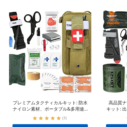
プレミアムタクティカルキット: 防水
高品質ナ
ナイロン素材、ポータブル&多用途 |
キット:
IFAK 止血機能付き外傷キット |
メーカ
(7)
OEM&ODMリクエストの受け入れ