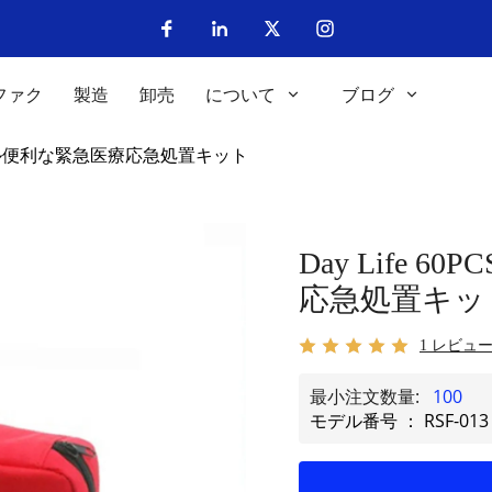
ファク
製造
卸売
について
ブログ
ポータブル便利な緊急医療応急処置キット
Day Life
応急処置キッ
1 レビュ
最小注文数量:
100
モデル番号 ： RSF-013