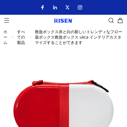
ホ
すべ
救急ボックス赤と白の新しいトレンディなフロー
ー
ての
薬ボックス救急ボックス ukca インテリアカスタ
ム
製品
マイズすることができます