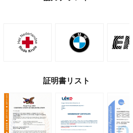
き外傷キ
ィカル
OEM お
ット |
ギア
よび
OEM&O
ODM オ
DMリク
プション
エストの
受け入れ
証明書リスト