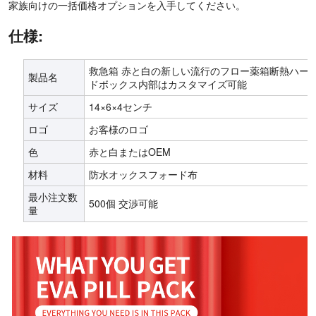
家族向けの一括価格オプションを入手してください。
仕様:
救急箱 赤と白の新しい流行のフロー薬箱断熱ハー
製品名
ドボックス内部はカスタマイズ可能
サイズ
14×6×4センチ
ロゴ
お客様のロゴ
色
赤と白またはOEM
材料
防水オックスフォード布
最小注文数
500個 交渉可能
量