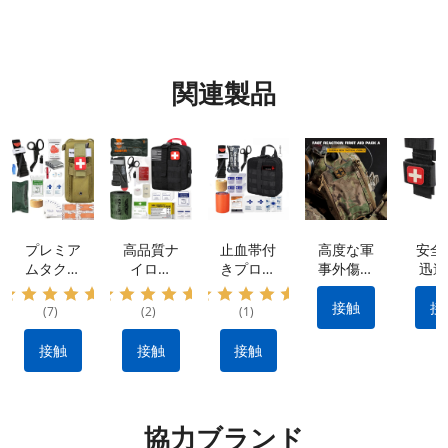
関連製品
プレミア
高品質ナ
止血帯付
高度な軍
安全
ムタクテ
イロン
きプロ仕
事外傷キ
迅速
ィカルキ
IFAK タ
様外傷応
ット: 防
率的
ット: 防
クティカ
急処置キ
水素材 |
血制
接触
接
(7)
(2)
(1)
水ナイロ
ル キッ
ット：出
クイック
ため
ン素材、
ト: 出血
血を抑え
リリース
用止
接触
接触
接触
ポータブ
を止める
る耐久性
設計 |戦
ポ
ル&多用
ために不
のあるナ
術的な出
途 |
可欠なメ
イロン製
血制御キ
IFAK 止
ーカー製
タクティ
ット |利
協力ブランド
血機能付
のタクテ
カルギア
用可能な