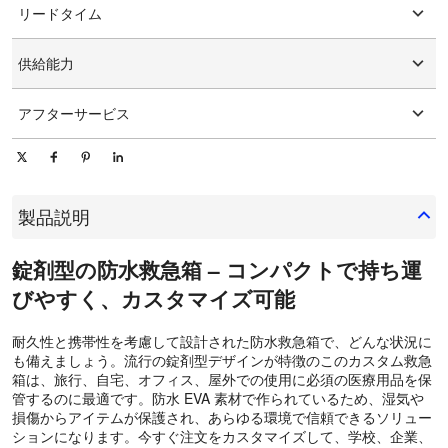
リードタイム
カスタマイズされたパッケージング
グラフィックのカスタマイズ
15-25日
供給能力
1日あたり10000個/個
アフターサービス
オンライン技術サポート
製品説明
錠剤型の防水救急箱 – コンパクトで持ち運
びやすく、カスタマイズ可能
耐久性と携帯性を考慮して設計された防水救急箱で、どんな状況に
も備えましょう。流行の錠剤型デザインが特徴のこのカスタム救急
箱は、旅行、自宅、オフィス、屋外での使用に必須の医療用品を保
管するのに最適です。防水 EVA 素材で作られているため、湿気や
損傷からアイテムが保護され、あらゆる環境で信頼できるソリュー
ションになります。今すぐ注文をカスタマイズして、学校、企業、