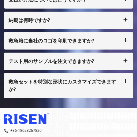
私たちは T/T、L/C を受け入れ、多額の場合は、少額の場合
は、ペイパル、ウェスタン ユニオン、マネーグラム、エスク
ローなどで支払うことができます。
納期は何時ですか?
通常、ご入金確認後25日以内に製作させていただきます。
救急箱に当社のロゴを印刷できますか?
はい、もちろん、私たちはあなた自身のデザインとして行うこ
とができます、ほんの少量で、あなたはフィルムコストを支払
う必要があります
テスト用のサンプルを注文できますか?
もちろん、サンプルを着払いで手配することもできますが、通
常の印刷ではない場合は、サンプル費用を支払う必要がありま
す。
救急セットを特別な形状にカスタマイズできます
か?
はい、OEMおよびODMを行っております。
+86-18028267826