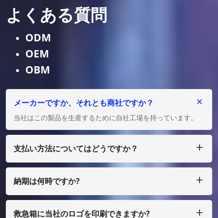
よくある質問
ODM
OEM
OBM
メーカーですか、それとも商社ですか？
当社はこの製品を生産するために自社工場を持っています。
支払い方法についてはどうですか？
私たちは T/T、L/C を受け入れ、多額の場合は、少額の場合
は、ペイパル、ウェスタン ユニオン、マネーグラム、エスク
ローなどで支払うことができます。
納期は何時ですか?
通常、ご入金確認後25日以内に製作させていただきます。
救急箱に当社のロゴを印刷できますか?