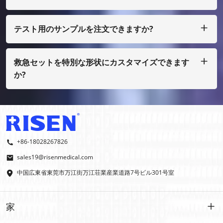
はい、もちろん、私たちはあなた自身のデザインとして行うこ
とができます、ほんの少量で、あなたはフィルムコストを支払
う必要があります
テスト用のサンプルを注文できますか?
もちろん、サンプルを着払いで手配することもできますが、通
常の印刷ではない場合は、サンプル費用を支払う必要がありま
す。
救急セットを特別な形状にカスタマイズできます
か?
はい、OEMおよびODMを行っております。
+86-18028267826
sales19@risenmedical.com
中国広東省東莞市万江街万江荘業産業道路7号ビル301号室
家