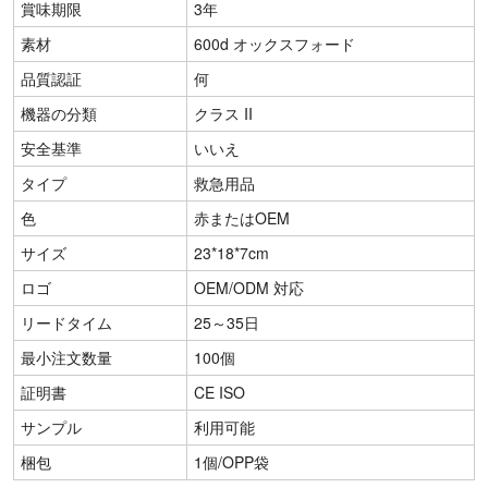
賞味期限
3年
素材
600d オックスフォード
品質認証
何
機器の分類
クラス II
安全基準
いいえ
タイプ
救急用品
色
赤またはOEM
サイズ
23*18*7cm
ロゴ
OEM/ODM 対応
リードタイム
25～35日
最小注文数量
100個
証明書
CE ISO
サンプル
利用可能
梱包
1個/OPP袋