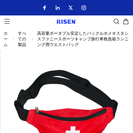
ホ
すべ
高容量ポータブル安定したバックルホメオスタシ
ー
ての
スファニースポーツキャンプ旅行車救急箱ランニ
ム
製品
ング用ウエストバッグ