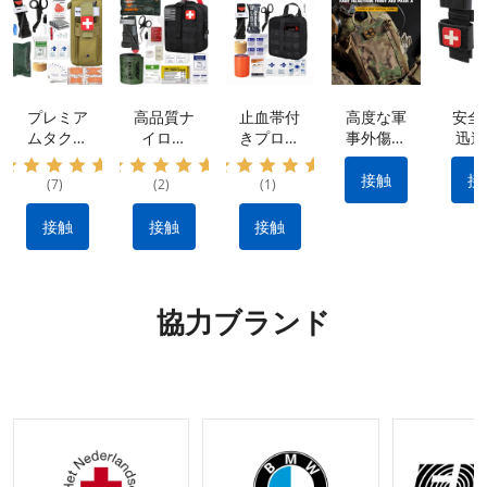
プレミア
高品質ナ
止血帯付
高度な軍
安全
ムタクテ
イロン
きプロ仕
事外傷キ
迅速
ィカルキ
IFAK タ
様外傷応
ット: 防
率的
ット: 防
クティカ
急処置キ
水素材 |
血制
接触
接
(7)
(2)
(1)
水ナイロ
ル キッ
ット：出
クイック
ため
ン素材、
ト: 出血
血を抑え
リリース
用止
接触
接触
接触
ポータブ
を止める
る耐久性
設計 |戦
ポ
ル&多用
ために不
のあるナ
術的な出
途 |
可欠なメ
イロン製
血制御キ
IFAK 止
ーカー製
タクティ
ット |利
協力ブランド
血機能付
のタクテ
カルギア
用可能な
き外傷キ
ィカル
OEM お
ット |
ギア
よび
OEM&O
ODM オ
DMリク
プション
エストの
受け入れ