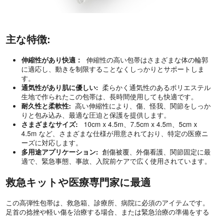
主な特徴:
伸縮性があり快適：
伸縮性の高い包帯はさまざまな体の輪郭
に適応し、動きを制限することなくしっかりとサポートしま
す。
通気性があり肌に優しい:
柔らかく通気性のあるポリエステル
生地で作られたこの包帯は、長時間使用しても快適です。
耐久性と柔軟性:
高い伸縮性により、傷、怪我、関節をしっか
りと包み込み、最適な圧迫と保護を提供します。
さまざまなサイズ:
10cm x 4.5m、7.5cm x 4.5m、5cm x
4.5m など、さまざまな仕様が用意されており、特定の医療ニ
ーズに対応します。
多用途アプリケーション:
創傷被覆、外傷看護、関節固定に最
適で、緊急事態、事故、入院前ケアで広く使用されています。
救急キットや医療専門家に最適
この高弾性包帯は、救急箱、診療所、病院に必須のアイテムです。
足首の捻挫や軽い傷を治療する場合、または緊急治療の準備をする