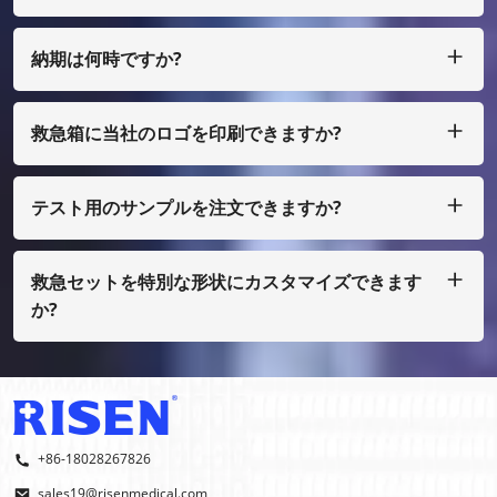
私たちは T/T、L/C を受け入れ、多額の場合は、少額の場合
は、ペイパル、ウェスタン ユニオン、マネーグラム、エスク
ローなどで支払うことができます。
納期は何時ですか?
通常、ご入金確認後25日以内に製作させていただきます。
救急箱に当社のロゴを印刷できますか?
はい、もちろん、私たちはあなた自身のデザインとして行うこ
とができます、ほんの少量で、あなたはフィルムコストを支払
う必要があります
テスト用のサンプルを注文できますか?
もちろん、サンプルを着払いで手配することもできますが、通
常の印刷ではない場合は、サンプル費用を支払う必要がありま
す。
救急セットを特別な形状にカスタマイズできます
か?
はい、OEMおよびODMを行っております。
+86-18028267826
sales19@risenmedical.com