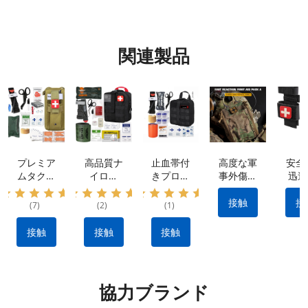
関連製品
プレミア
高品質ナ
止血帯付
高度な軍
安全
ムタクテ
イロン
きプロ仕
事外傷キ
迅速
ィカルキ
IFAK タ
様外傷応
ット: 防
率的
ット: 防
クティカ
急処置キ
水素材 |
血制
接触
接
(7)
(2)
(1)
水ナイロ
ル キッ
ット：出
クイック
ため
ン素材、
ト: 出血
血を抑え
リリース
用止
接触
接触
接触
ポータブ
を止める
る耐久性
設計 |戦
ポ
ル&多用
ために不
のあるナ
術的な出
途 |
可欠なメ
イロン製
血制御キ
IFAK 止
ーカー製
タクティ
ット |利
協力ブランド
血機能付
のタクテ
カルギア
用可能な
き外傷キ
ィカル
OEM お