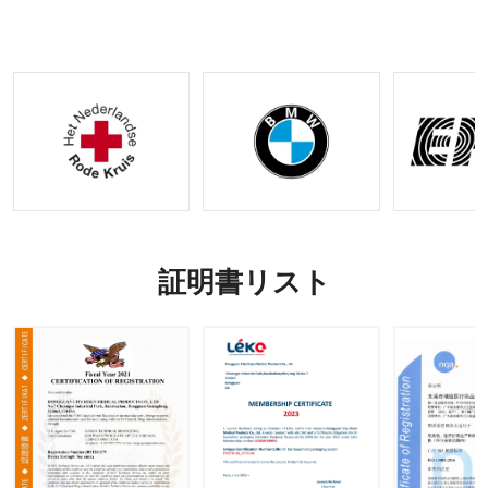
ット |
ギア
よび
OEM&O
ODM オ
DMリク
プション
エストの
受け入れ
証明書リスト