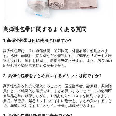
高弾性包帯に関するよくある質問
1.高弾性包帯は何に使用されますか?
高弾性包帯は、主に創傷被覆、関節固定、外傷看護に使用されま
す。捻挫、肉離れ、切り傷などの傷害に対して確実なサポートと圧
迫を提供し、腫れを軽減し、患部を安定させます。また、病院前の
応急処置や緊急治療にも欠かせません。
2. 高弾性包帯をまとめ買いするメリットは何ですか?
高弾性包帯を卸売で購入することは、医療従事者、診療所、救急隊
員にとって経済的な選択です。まとめ買いすることで、この必須医
療製品を常に確保しながら、1 個あたりのコストを節約できます。
病院、診療所、緊急キットのいずれの場合も、まとめ買いすること
で、頻繁に再注文することなく、十分な準備ができます。
3. 高弾性包帯は敏感肌に安全ですか?