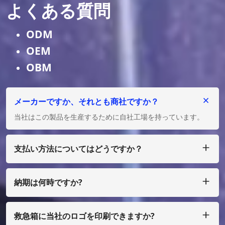
よくある質問
ODM
OEM
OBM
メーカーですか、それとも商社ですか？
当社はこの製品を生産するために自社工場を持っています。
支払い方法についてはどうですか？
私たちは T/T、L/C を受け入れ、多額の場合は、少額の場合
は、ペイパル、ウェスタン ユニオン、マネーグラム、エスク
ローなどで支払うことができます。
納期は何時ですか?
通常、ご入金確認後25日以内に製作させていただきます。
救急箱に当社のロゴを印刷できますか?