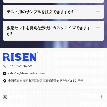
はい、もちろん、私たちはあなた自身のデザインとして行うこ
とができます、ほんの少量で、あなたはフィルムコストを支払
う必要があります
テスト用のサンプルを注文できますか?
もちろん、サンプルを着払いで手配することもできますが、通
常の印刷ではない場合は、サンプル費用を支払う必要がありま
す。
救急セットを特別な形状にカスタマイズできます
か?
はい、OEMおよびODMを行っております。
+86-18028267826
sales19@risenmedical.com
中国広東省東莞市万江街万江荘業産業道路7号ビル301号室
家