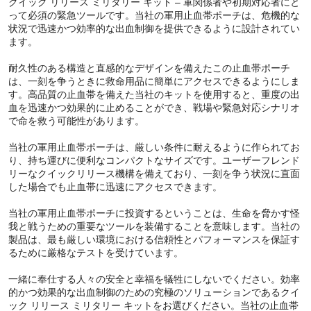
クイック リリース ミリタリー キット – 軍関係者や初期対応者にと
って必須の緊急ツールです。当社の軍用止血帯ポーチは、危機的な
状況で迅速かつ効率的な出血制御を提供できるように設計されてい
ます。
耐久性のある構造と直感的なデザインを備えたこの止血帯ポーチ
は、一刻を争うときに救命用品に簡単にアクセスできるようにしま
す。高品質の止血帯を備えた当社のキットを使用すると、重度の出
血を迅速かつ効果的に止めることができ、戦場や緊急対応シナリオ
で命を救う可能性があります。
当社の軍用止血帯ポーチは、厳しい条件に耐えるように作られてお
り、持ち運びに便利なコンパクトなサイズです。ユーザーフレンド
リーなクイックリリース機構を備えており、一刻を争う状況に直面
した場合でも止血帯に迅速にアクセスできます。
当社の軍用止血帯ポーチに投資するということは、生命を脅かす怪
我と戦うための重要なツールを装備することを意味します。当社の
製品は、最も厳しい環境における信頼性とパフォーマンスを保証す
るために厳格なテストを受けています。
一緒に奉仕する人々の安全と幸福を犠牲にしないでください。効率
的かつ効果的な出血制御のための究極のソリューションであるクイ
ック リリース ミリタリー キットをお選びください。当社の止血帯