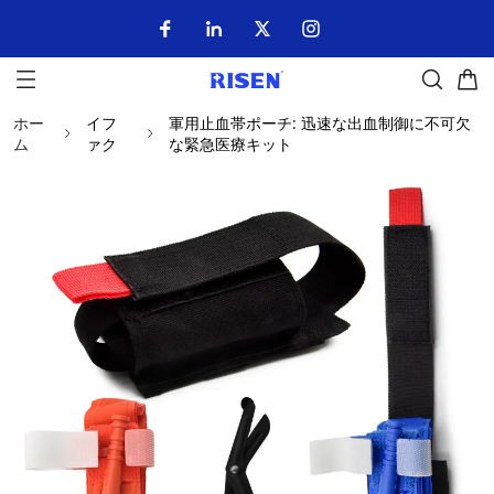
ホー
イフ
軍用止血帯ポーチ: 迅速な出血制御に不可欠
ム
ァク
な緊急医療キット