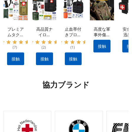
プレミア
高品質ナ
止血帯付
高度な軍
安全
ムタクテ
イロン
きプロ仕
事外傷キ
迅速
ィカルキ
IFAK タ
様外傷応
ット: 防
率的
ット: 防
クティカ
急処置キ
水素材 |
血制
接触
接
(7)
(2)
(1)
水ナイロ
ル キッ
ット：出
クイック
ため
ン素材、
ト: 出血
血を抑え
リリース
用止
接触
接触
接触
ポータブ
を止める
る耐久性
設計 |戦
ポ
ル&多用
ために不
のあるナ
術的な出
途 |
可欠なメ
イロン製
血制御キ
IFAK 止
ーカー製
タクティ
ット |利
協力ブランド
血機能付
のタクテ
カルギア
用可能な
き外傷キ
ィカル
OEM お
ット |
ギア
よび
OEM&O
ODM オ
DMリク
プション
エストの
受け入れ