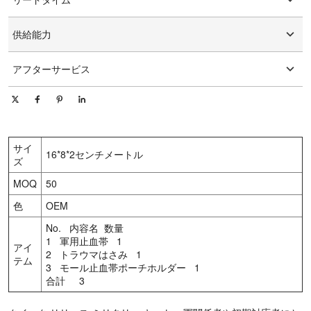
グラフィックのカスタマイズ
15-25日
供給能力
1日あたり10000個/個
アフターサービス
オンライン技術サポート
サイ
16*8*2センチメートル
ズ
MOQ
50
色
OEM
No. 内容名 数量
1 軍用止血帯 1
アイ
2 トラウマはさみ 1
テム
3 モール止血帯ポーチホルダー 1
合計 3