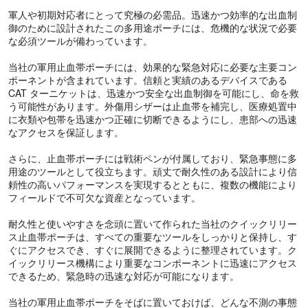
軍人や初期対応者にとって究極の必需品。迅速かつ効率的な出血制
御のために設計されたこの多用途ポーチには、危機的な状況で必要
な必須ツールが備わっています。
当社の軍用止血帯ポーチには、効果的な緊急対応に必要な主要コン
ポーネントが含まれています。信頼と実績のあるデバイスである
CAT ターニケットは、迅速かつ安全な出血制御を可能にし、命を救
う可能性があります。外傷用シザーは止血帯を補完し、医療処置中
に衣類や包帯を迅速かつ正確に切断できるようにし、患部への迅速
なアクセスを保証します。
さらに、止血帯ポーチには戦術ペンが付属しており、緊急事態に多
用途のツールとして役立ちます。頑丈で耐久性のある設計により信
頼性の高いパフォーマンスを実現するとともに、複数の機能により
フィールドで不可欠な資産となっています。
耐久性と使いやすさを念頭に置いて作られた当社のクイックリリー
ス止血帯ポーチは、すべての重要なツールをしっかりと保持し、す
ぐにアクセスでき、すぐに展開できるように整理されています。ク
イックリリース機構により重要なコンポーネントに迅速にアクセス
できるため、緊急時の迅速な対応が可能になります。
当社の軍用止血帯ポーチをそばに置いておけば、どんな不測の事態