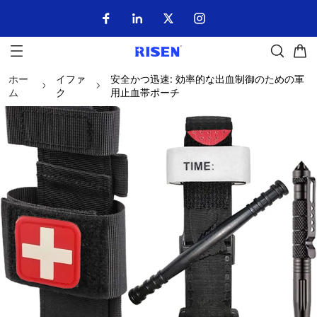
ホー
イファ
安全かつ迅速: 効率的な出血制御のための軍
ム
ク
用止血帯ポーチ