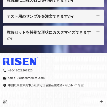
救急箱に当社のロゴを印刷できますか?
はい、もちろん、私たちはあなた自身のデザインとして行うこ
とができます、ほんの少量で、あなたはフィルムコストを支払
う必要があります
テスト用のサンプルを注文できますか?
もちろん、サンプルを着払いで手配することもできますが、通
常の印刷ではない場合は、サンプル費用を支払う必要がありま
す。
救急セットを特別な形状にカスタマイズできます
か?
はい、OEMおよびODMを行っております。
+86-18028267826
sales19@risenmedical.com
中国広東省東莞市万江街万江荘業産業道路7号ビル301号室
家