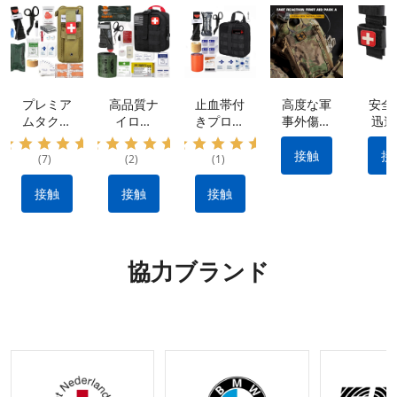
プレミア
高品質ナ
止血帯付
高度な軍
安全
ムタクテ
イロン
きプロ仕
事外傷キ
迅速
ィカルキ
IFAK タ
様外傷応
ット: 防
率的
ット: 防
クティカ
急処置キ
水素材 |
血制
接触
接
(7)
(2)
(1)
水ナイロ
ル キッ
ット：出
クイック
ため
ン素材、
ト: 出血
血を抑え
リリース
用止
接触
接触
接触
ポータブ
を止める
る耐久性
設計 |戦
ポ
ル&多用
ために不
のあるナ
術的な出
途 |
可欠なメ
イロン製
血制御キ
IFAK 止
ーカー製
タクティ
ット |利
協力ブランド
血機能付
のタクテ
カルギア
用可能な
き外傷キ
ィカル
OEM お
ット |
ギア
よび
OEM&O
ODM オ
DMリク
プション
エストの
受け入れ