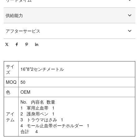
グラフィックのカスタマイズ
15-25日
供給能力
1日あたり10000個/個
アフターサービス
オンライン技術サポート
サイ
16*8*2センチメートル
ズ
MOQ
50
色
OEM
No. 内容名 数量
1 軍用止血帯 1
アイ
2 護身用ペン 1
テム
3 トラウマはさみ 1
4 モール止血帯ポーチホルダー 1
合計 4