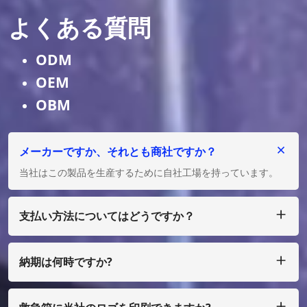
よくある質問
ODM
OEM
OBM
メーカーですか、それとも商社ですか？
当社はこの製品を生産するために自社工場を持っています。
支払い方法についてはどうですか？
私たちは T/T、L/C を受け入れ、多額の場合は、少額の場合
は、ペイパル、ウェスタン ユニオン、マネーグラム、エスク
ローなどで支払うことができます。
納期は何時ですか?
通常、ご入金確認後25日以内に製作させていただきます。