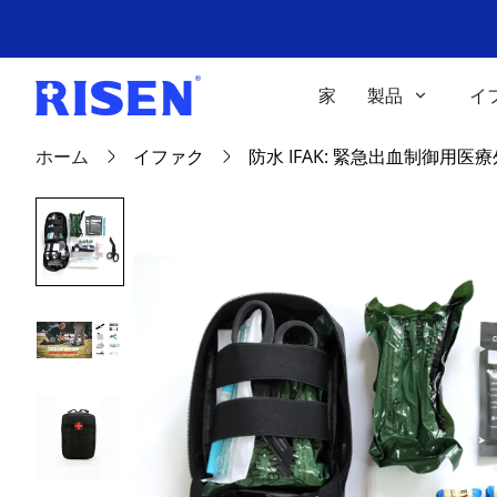
家
製品
イ
ホーム
イファク
防水 IFAK: 緊急出血制御用医