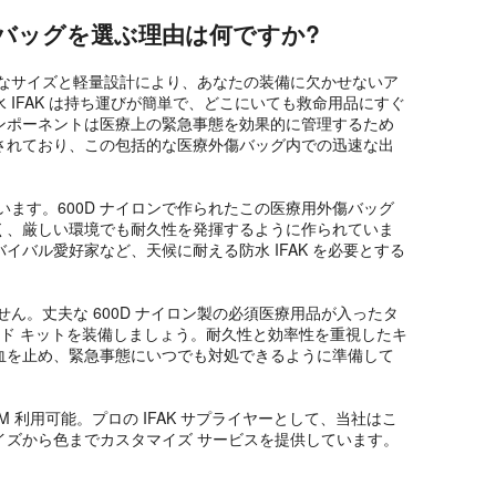
バッグを選ぶ理由は何ですか?
トなサイズと軽量設計により、あなたの装備に欠かせないア
 IFAK は持ち運びが簡単で、どこにいても救命用品にすぐ
ンポーネントは医療上の緊急事態を効果的に管理するため
されており、この包括的な医療外傷バッグ内での迅速な出
います。600D ナイロンで作られたこの医療用外傷バッグ
く、厳しい環境でも耐久性を発揮するように作られていま
イバル愛好家など、天候に耐える防水 IFAK を必要とする
せん。丈夫な 600D ナイロン製の必須医療用品が入ったタ
イド キットを装備しましょう。耐久性と効率性を重視したキ
血を止め、緊急事態にいつでも対処できるように準備して
DM 利用可能。
プロの IFAK サプライヤー
として、当社はこ
イズから色までカスタマイズ サービスを提供しています。