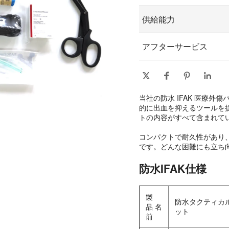
グラフィックのカス
15-25日
供給能力
1日あたり10000個/個
アフターサービス
オンライン技術サポート
当社の防水 IFAK 医療
的に出血を抑えるツールを提
トの内容がすべて含まれて
コンパクトで耐久性があり
です。どんな困難にも立ち
防水IFAK仕様
製
防水タクティカル
品 名
ット
前