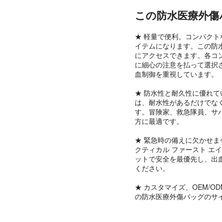
この防水医療外傷
★ 軽量で便利。コンパク
イテムになります。この防水
にアクセスできます。各コ
に細心の注意を払って選択
血制御を重視しています。
★ 防水性と耐久性に優れて
は、耐水性があるだけでな
す。冒険家、救急隊員、サバ
方に最適です。
★ 緊急時の備えに欠かせま
クティカル ファースト エ
ットで安全を最優先し、出
ください。
★ カスタマイズ、OEM/O
の防水医療外傷バッグのサ