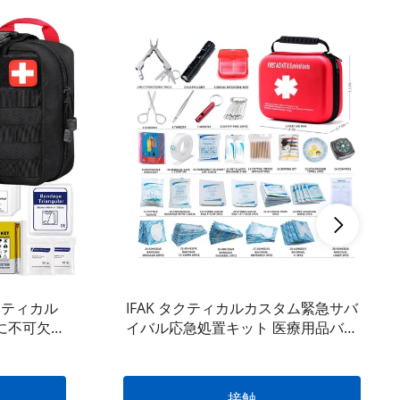
クティカル
IFAK タクティカルカスタム緊急サバ
に不可欠な
イバル応急処置キット 医療用品バッ
ル ギア
グ入り ハイキング用 100
接触