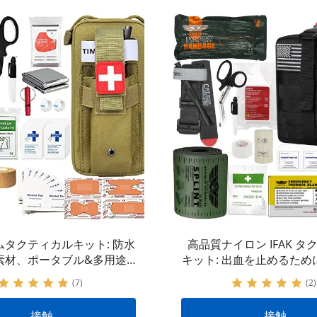
ムタクティカルキット: 防水
高品質ナイロン IFAK タ
素材、ポータブル&多用途 |
キット: 出血を止めるため
 止血機能付き外傷キット |
メーカー製のタクティカ
(7)
(2)
ODMリクエストの受け入れ
接触
接触