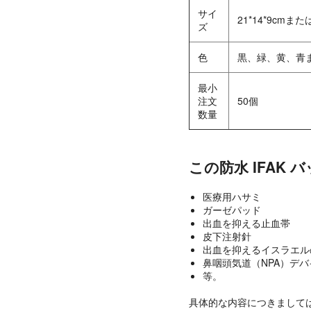
サイ
21*14*9cmまた
ズ
色
黒、緑、黄、青ま
最小
注文
50個
数量
この防水 IFAK
医療用ハサミ
ガーゼパッド
出血を抑える止血帯
皮下注射針
出血を抑えるイスラエル
鼻咽頭気道（NPA）デバ
等。
具体的な内容につきまして