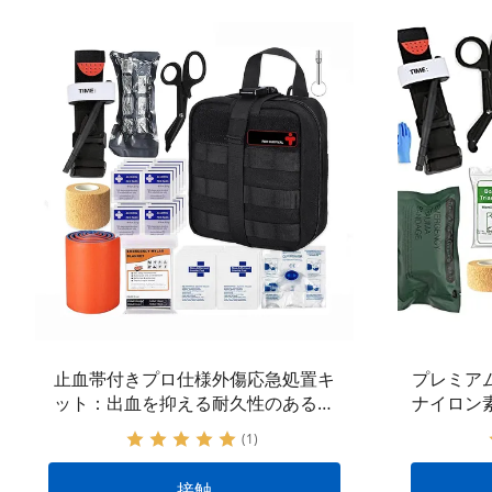
止血帯付きプロ仕様外傷応急処置キ
プレミア
ット：出血を抑える耐久性のあるナ
ナイロン
イロン製タクティカルギア
IFAK
(1)
OEM&
接触