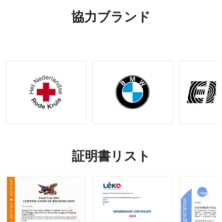
IFAK 止
ーカー製
タクティ
ット |利
協力ブランド
血機能付
のタクテ
カルギア
用可能な
き外傷キ
ィカル
OEM お
ット |
ギア
よび
OEM&O
ODM オ
DMリク
プション
エストの
受け入れ
証明書リスト