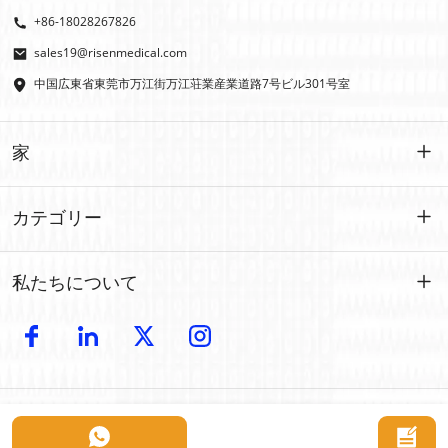
+86-18028267826
sales19@risenmedical.com
中国広東省東莞市万江街万江荘業産業道路7号ビル301号室
家
家
カテゴリー
製品
カスタマイズされた
私たちについて
イファク
イファク
導入
製造
屋外での応急処置
電子カタログ
卸売
車の緊急事態
Copyright © 2024 Risen Medical: 卸売救急キットメーカー | カスタマイズ可
接触
について
能な医療用品プロバイダー 無断複写・転載を禁じます。