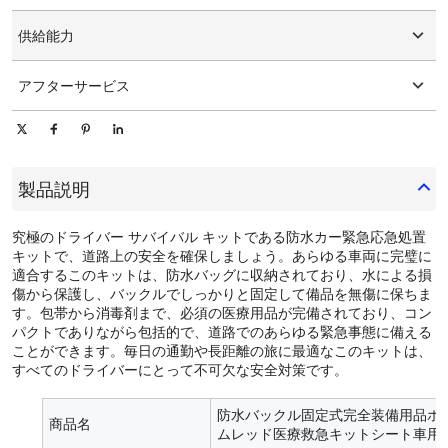
グラフィックのカスタマイズ
15-25日
供給能力
1日あたり10000個/個
アフターサービス
オンライン技術サポート
製品説明
究極のドライバー サバイバル キットである防水カー緊急応急処置
キットで、道路上の安全を確保しましょう。あらゆる車両に完璧に
適合するこのキットは、防水バッグに収納されており、水による損
傷から保護し、バックルでしっかりと固定して備品を無傷に保ちま
す。包帯から消毒剤まで、必須の医療用品が完備されており、コン
パクトでありながら包括的で、道路でのあらゆる緊急事態に備える
ことができます。毎日の通勤や長距離の旅に最適なこのキットは、
すべてのドライバーにとって不可欠な安全対策です。
防水バックル固定式完全装備用品ホ
商品名
ムレッド医療救急キットシート車用