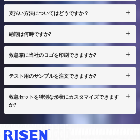
支払い方法についてはどうですか？
私たちは T/T、L/C を受け入れ、多額の場合は、少額の場合
は、ペイパル、ウェスタン ユニオン、マネーグラム、エスク
ローなどで支払うことができます。
納期は何時ですか?
通常、ご入金確認後25日以内に製作させていただきます。
救急箱に当社のロゴを印刷できますか?
はい、もちろん、私たちはあなた自身のデザインとして行うこ
とができます、ほんの少量で、あなたはフィルムコストを支払
う必要があります
テスト用のサンプルを注文できますか?
もちろん、サンプルを着払いで手配することもできますが、通
常の印刷ではない場合は、サンプル費用を支払う必要がありま
す。
救急セットを特別な形状にカスタマイズできます
か?
はい、OEMおよびODMを行っております。