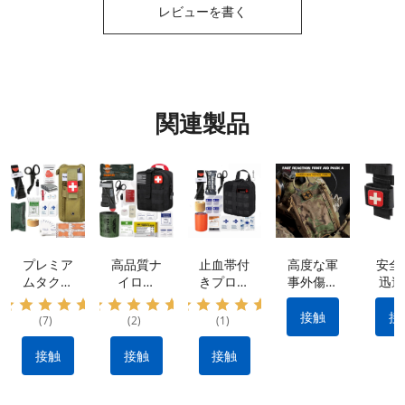
レビューを書く
関連製品
プレミア
高品質ナ
止血帯付
高度な軍
安全
ムタクテ
イロン
きプロ仕
事外傷キ
迅速
ィカルキ
IFAK タ
様外傷応
ット: 防
率的
ット: 防
クティカ
急処置キ
水素材 |
血制
接触
接
(7)
(2)
(1)
水ナイロ
ル キッ
ット：出
クイック
ため
ン素材、
ト: 出血
血を抑え
リリース
用止
接触
接触
接触
ポータブ
を止める
る耐久性
設計 |戦
ポ
ル&多用
ために不
のあるナ
術的な出
途 |
可欠なメ
イロン製
血制御キ