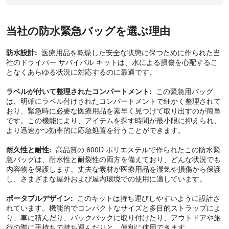
当社の防水緊急バッグを選ぶ理由
防水設計:
医療用品を乾燥した安全な状態に保つために作られた当
社のドライバー サバイバル キットは、水による損傷を心配するこ
となくあらゆる状況に対応するのに最適です。
ラベルが付いて整理されたコンパートメント:
この緊急用バッグ
は、明確にラベル付けされたコンパートメントで細かく整理されて
おり、緊急時に必要な医療用品を素早く見つけて取り出すのが簡単
です。この機能により、アイテムを探す時間が最小限に抑えられ、
より迅速かつ効率的に応急処置を行うことができます。
耐久性と耐性:
高品質の 600D ポリエステルで作られたこの防水緊
急バッグは、耐水性と耐裂性の両方を備えており、どんな状況でも
内容物を保護します。丈夫な素材が医療用品を湿気や損傷から保護
し、さまざまな屋外および屋内環境での使用に適しています。
ポータブルデザイン:
このキットは持ち運びしやすいように設計さ
れています。機能的でコンパクトなサイズと多目的ストラップによ
り、車に積んだり、バックパックに取り付けたり、アウトドアや旅
行の際に手持ちで持ち運んだりと、便利に使用できます。