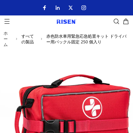
ホ
すべて
赤色防水車用緊急応急処置キット ドライバ
ー
の製品
ー用バックル固定 250 個入り
ム