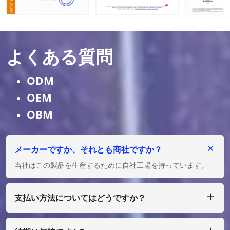
よくある質問
ODM
OEM
OBM
メーカーですか、それとも商社ですか？
当社はこの製品を生産するために自社工場を持っています。
支払い方法についてはどうですか？
私たちは T/T、L/C を受け入れ、多額の場合は、少額の場合
は、ペイパル、ウェスタン ユニオン、マネーグラム、エスク
ローなどで支払うことができます。