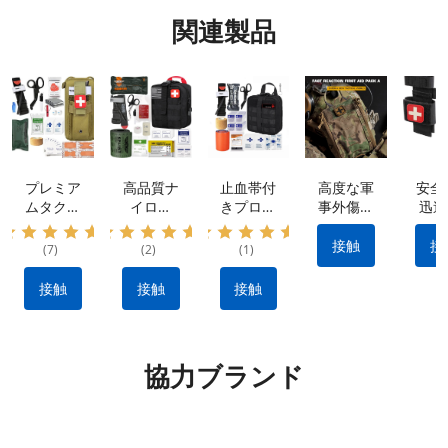
関連製品
プレミア
高品質ナ
止血帯付
高度な軍
安全
ムタクテ
イロン
きプロ仕
事外傷キ
迅速
ィカルキ
IFAK タ
様外傷応
ット: 防
率的
ット: 防
クティカ
急処置キ
水素材 |
血制
接触
接
(7)
(2)
(1)
水ナイロ
ル キッ
ット：出
クイック
ため
ン素材、
ト: 出血
血を抑え
リリース
用止
接触
接触
接触
ポータブ
を止める
る耐久性
設計 |戦
ポ
ル&多用
ために不
のあるナ
術的な出
途 |
可欠なメ
イロン製
血制御キ
IFAK 止
ーカー製
タクティ
ット |利
協力ブランド
血機能付
のタクテ
カルギア
用可能な
き外傷キ
ィカル
OEM お
ット |
ギア
よび
OEM&O
ODM オ