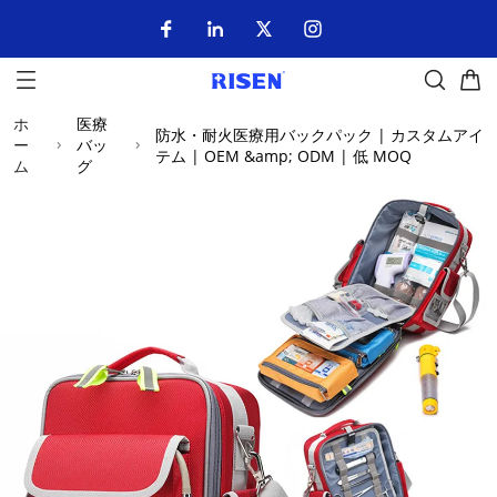
ホ
医療
防水・耐火医療用バックパック | カスタムアイ
ー
バッ
テム | OEM &amp; ODM | 低 MOQ
ム
グ