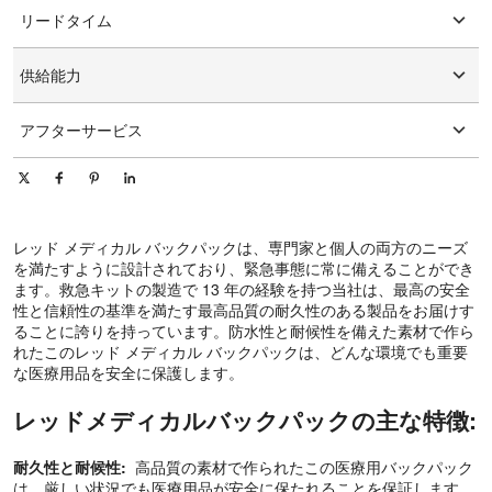
カスタマイズされたロゴ
リードタイム
カスタマイズされたパッケージング
グラフィックのカスタマイズ
15-25日
供給能力
1日あたり10000個/個
アフターサービス
オンライン技術サポート
レッド メディカル バックパックは、専門家と個人の両方のニーズ
を満たすように設計されており、緊急事態に常に備えることができ
ます。救急キットの製造で 13 年の経験を持つ当社は、最高の安全
性と信頼性の基準を満たす最高品質の耐久性のある製品をお届けす
ることに誇りを持っています。防水性と耐候性を備えた素材で作ら
れたこのレッド メディカル バックパックは、どんな環境でも重要
な医療用品を安全に保護します。
レッドメディカルバックパックの主な特徴:
耐久性と耐候性:
高品質の素材で作られたこの医療用バックパック
は、厳しい状況でも医療用品が安全に保たれることを保証します。