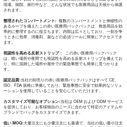
現場、病院、旅行中など、どんな状況でも医療用品は天候から保護
されます。
整理されたコンパートメント:
複数のコンパートメントと伸縮性の
あるループを備えたこの赤い医療用バックパックは、救急用品を効
率的に整理するのに役立ちます。内部は広々としており、一刻を争
うときに包帯、消毒剤、薬などの必須ツールに簡単にアクセスでき
ます。
視認性を高める反射ストリップ：
この赤い医療用バックパック
は、暗い場所や夜間でも視認性を高める反射ストリップを備えてお
り、特に混雑した場所や屋外での緊急事態でも簡単に見つかりま
す。
認定品質:
当社の卸売りの赤い医療用バックパックはすべて CE、
ISO、FDA 規格に準拠しており、緊急事態に安全で効果的なソリュ
ーションを使用していることを安心していただけます。
カスタマイズ可能なオプション:
当社は OEM および ODM サービス
を提供しており、お客様独自のニーズに合わせて特定のアイテムや
ブランドでバッグをカスタマイズできます。
低い MOQ:
大量注文にも少量注文にも最適で、当社の低い最小注文