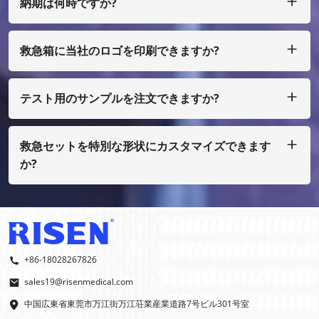
納期は何時ですか?
通常、ご入金確認後25日以内に製作させていただきます。
救急箱に当社のロゴを印刷できますか?
はい、もちろん、私たちはあなた自身のデザインとして行うこ
とができます、ほんの少量で、あなたはフィルムコストを支払
う必要があります
テスト用のサンプルを注文できますか?
もちろん、サンプルを着払いで手配することもできますが、通
常の印刷ではない場合は、サンプル費用を支払う必要がありま
す。
救急セットを特別な形状にカスタマイズできます
か?
はい、OEMおよびODMを行っております。
+86-18028267826
sales19@risenmedical.com
中国広東省東莞市万江街万江荘業産業道路7号ビル301号室