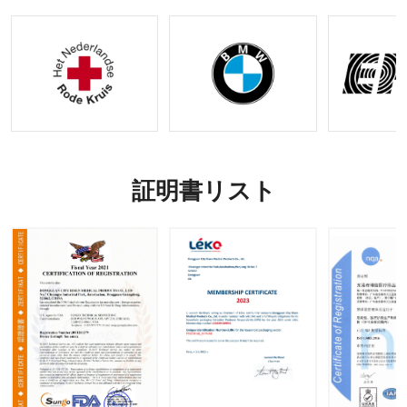
DMリク
プション
エストの
受け入れ
証明書リスト