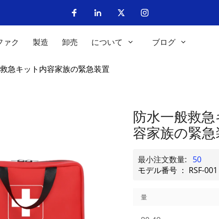
ファク
製造
卸売
について
ブログ
救急キット内容家族の緊急装置
防水一般救急
容家族の緊急
最小注文数量:
50
モデル番号 ： RSF-001
量