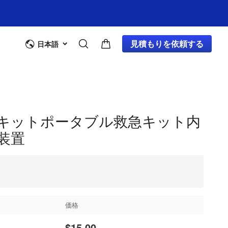
見積もりを依頼する
日本語
キットポータブル救急キット内
装置
価格
$15.00