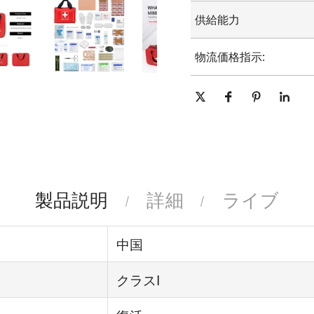
15-25日
供給能力
1日あたり10000個
物流価格指示:
このページに掲載さ
はご注文の重量と容
必要があります。
製品説明
詳細
ライブ
中国
クラスI