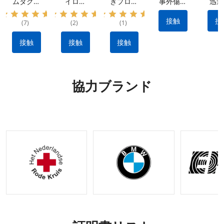
ムタクテ
イロン
きプロ仕
事外傷キ
迅速
ィカルキ
IFAK タ
様外傷応
ット: 防
率的
ット: 防
クティカ
急処置キ
水素材 |
血制
接触
接
(7)
(2)
(1)
水ナイロ
ル キッ
ット：出
クイック
ため
ン素材、
ト: 出血
血を抑え
リリース
用止
接触
接触
接触
ポータブ
を止める
る耐久性
設計 |戦
ポ
ル&多用
ために不
のあるナ
術的な出
途 |
可欠なメ
イロン製
血制御キ
IFAK 止
ーカー製
タクティ
ット |利
協力ブランド
血機能付
のタクテ
カルギア
用可能な
き外傷キ
ィカル
OEM お
ット |
ギア
よび
OEM&O
ODM オ
DMリク
プション
エストの
受け入れ