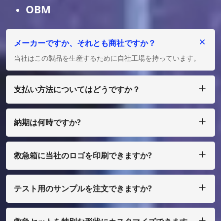
OBM
メーカーですか、それとも商社ですか？
当社はこの製品を生産するために自社工場を持っています。
支払い方法についてはどうですか？
私たちは T/T、L/C を受け入れ、多額の場合は、少額の場合
は、ペイパル、ウェスタン ユニオン、マネーグラム、エスク
ローなどで支払うことができます。
納期は何時ですか?
通常、ご入金確認後25日以内に製作させていただきます。
救急箱に当社のロゴを印刷できますか?
はい、もちろん、私たちはあなた自身のデザインとして行うこ
とができます、ほんの少量で、あなたはフィルムコストを支払
う必要があります
テスト用のサンプルを注文できますか?
もちろん、サンプルを着払いで手配することもできますが、通
常の印刷ではない場合は、サンプル費用を支払う必要がありま
す。