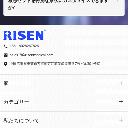
救急セットを特別な形状にカスタマイズできます
か?
はい、OEMおよびODMを行っております。
+86-18028267826
sales19@risenmedical.com
中国広東省東莞市万江街万江荘業産業道路7号ビル301号室
家
家
カテゴリー
製品
カスタマイズされた
私たちについて
イファク